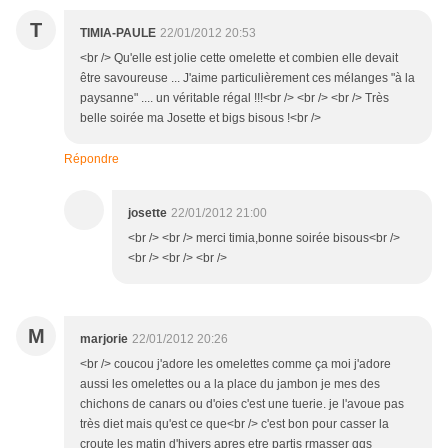
T
TIMIA-PAULE
22/01/2012 20:53
<br /> Qu'elle est jolie cette omelette et combien elle devait
être savoureuse ... J'aime particulièrement ces mélanges "à la
paysanne" .... un véritable régal !!!<br /> <br /> <br /> Très
belle soirée ma Josette et bigs bisous !<br />
Répondre
josette
22/01/2012 21:00
<br /> <br /> merci timia,bonne soirée bisous<br />
<br /> <br /> <br />
M
marjorie
22/01/2012 20:26
<br /> coucou j'adore les omelettes comme ça moi j'adore
aussi les omelettes ou a la place du jambon je mes des
chichons de canars ou d'oies c'est une tuerie. je l'avoue pas
très diet mais qu'est ce que<br /> c'est bon pour casser la
croute les matin d'hivers apres etre partis rmasser qqs