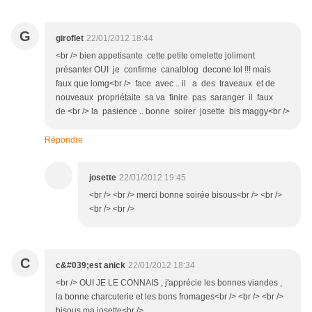
G
giroflet
22/01/2012 18:44
<br /> bien appetisante cette petite omelette joliment
présanter OUI je confirme canalblog decone lol !!! mais
faux que lomg<br /> face avec .. il a des traveaux et de
nouveaux propriétaite sa va finire pas saranger il faux
de <br /> la pasience .. bonne soirer josette bis maggy<br />
Répondre
josette
22/01/2012 19:45
<br /> <br /> merci bonne soirée bisous<br /> <br />
<br /> <br />
C
c&#039;est anick
22/01/2012 18:34
<br /> OUI JE LE CONNAIS , j'apprécie les bonnes viandes ,
la bonne charcuterie et les bons fromages<br /> <br /> <br />
bisous ma josette<br />