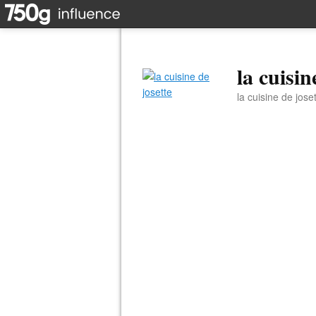
la cuisin
la cuisine de jose