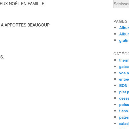
Email
EUX NOËL EN FAMILLE.
PAGES
S A APPORTES BEAUCOUP
Album
Albu
grati
CATÉG
S.
ther
gate
vos r
entré
BON 
plat 
desse
poiss
flans
pâtes 
salad