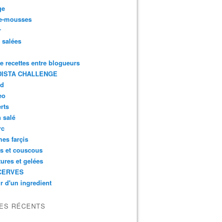
ge
e-mousses
r
s salées
de recettes entre blogueurs
ISTA CHALLENGE
rd
eo
rts
n salé
rc
es farçis
es et couscous
tures et gelées
CERVES
r d'un ingredient
LES RÉCENTS