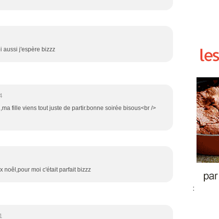
i aussi j'espère bizzz
4
n,ma fille viens tout juste de partir.bonne soirée bisous<br />
 noêl,pour moi c'était parfait bizzz
:
1