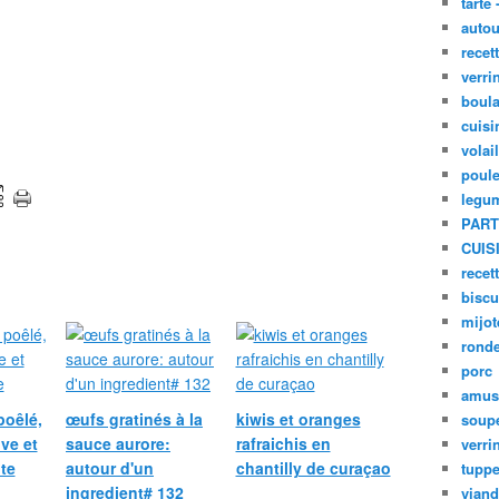
tarte 
autou
recet
verri
boula
cuisi
volai
poule
legu
PART
CUIS
recet
biscu
mijot
ronde
porc
amus
poêlé,
œufs gratinés à la
kiwis et oranges
soup
ive et
sauce aurore:
rafraichis en
verri
te
autour d'un
chantilly de curaçao
tupp
ingredient# 132
viand