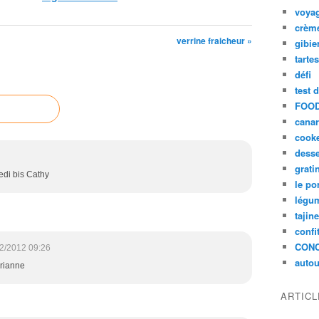
voya
crèm
verrine fraicheur »
gibie
tarte
défi
test 
FOOD
cana
cook
desse
grati
edi bis Cathy
le po
légum
tajin
confi
CON
2/2012 09:26
autou
arianne
ARTIC