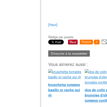
[Haut]
Rédigé par
josette
Repost
0
S'inscrire à la newsletter
Vous aimerez aussi :
bruschetta tomates
basilic et vache qui
dos de colin 
rit
brunoise d'ol
tomates confi