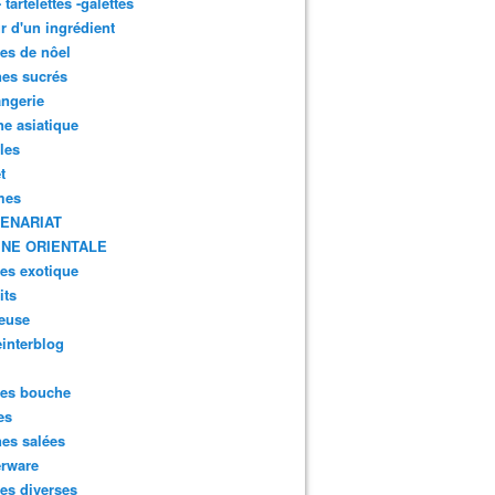
- tartelettes -galettes
r d'un ingrédient
tes de nôel
nes sucrés
ngerie
ne asiatique
lles
t
mes
ENARIAT
INE ORIENTALE
tes exotique
its
euse
interblog
es bouche
es
nes salées
erware
es diverses