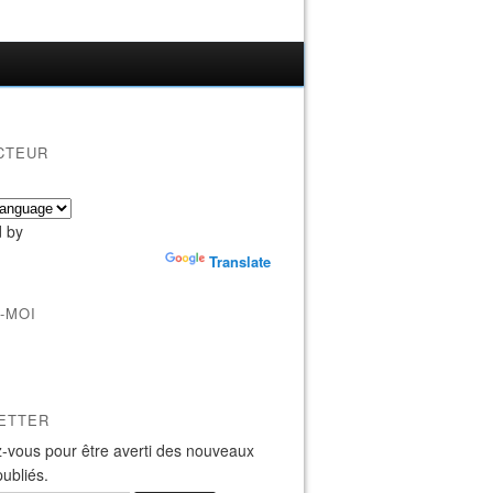
CTEUR
 by
Translate
-MOI
ETTER
-vous pour être averti des nouveaux
publiés.