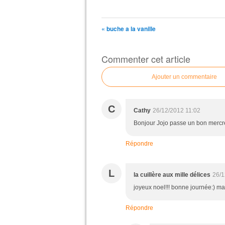
« buche a la vanille
Commenter cet article
Ajouter un commentaire
C
Cathy
26/12/2012 11:02
Bonjour Jojo passe un bon mercr
Répondre
L
la cuillère aux mille délices
26/1
joyeux noel!!! bonne journée:) m
Répondre