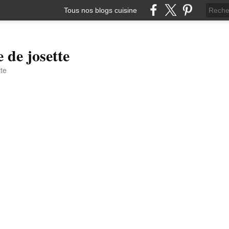
Tous nos blogs cuisine
e de josette
tte