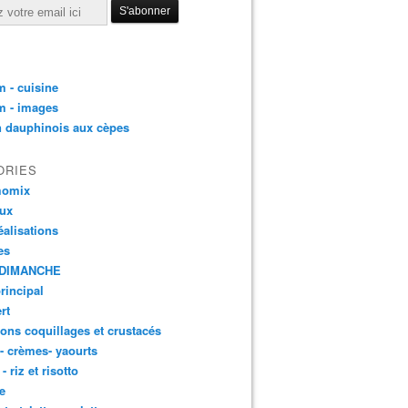
 - cuisine
m - images
n dauphinois aux cèpes
ORIES
momix
aux
éalisations
es
DIMANCHE
principal
rt
ons coquillages et crustacés
 - crèmes- yaourts
- riz et risotto
e