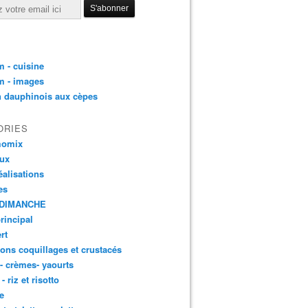
 - cuisine
m - images
n dauphinois aux cèpes
ORIES
momix
aux
éalisations
es
DIMANCHE
principal
rt
ons coquillages et crustacés
 - crèmes- yaourts
- riz et risotto
e