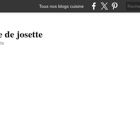
Tous nos blogs cuisine
e de josette
tte