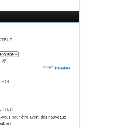
CTEUR
 by
Translate
-MOI
ETTER
-vous pour être averti des nouveaux
publiés.