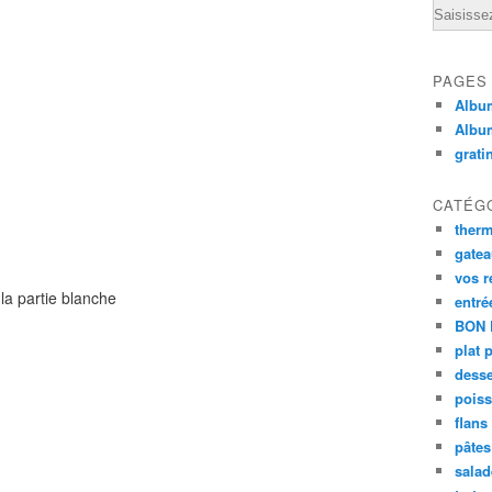
Email
PAGES
Album
Albu
grati
CATÉG
ther
gate
vos r
 la partie blanche
entré
BON 
plat 
desse
poiss
flans
pâtes 
salad