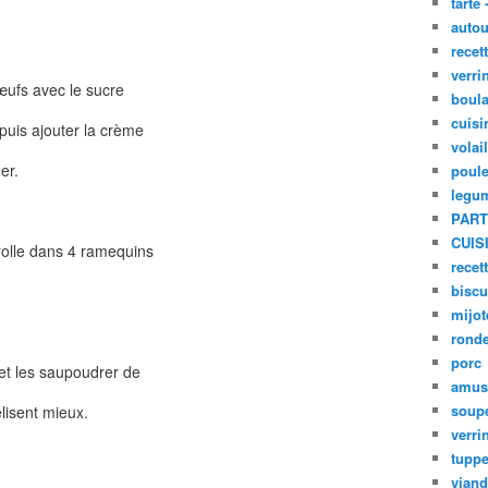
tarte 
autou
recet
verri
’œufs avec le sucre
boula
cuisi
puis ajouter la crème
volai
er.
poule
legu
PART
CUIS
rolle dans 4 ramequins
recet
biscu
mijot
ronde
porc
 et les saupoudrer de
amus
soup
lisent mieux.
verri
tupp
viand