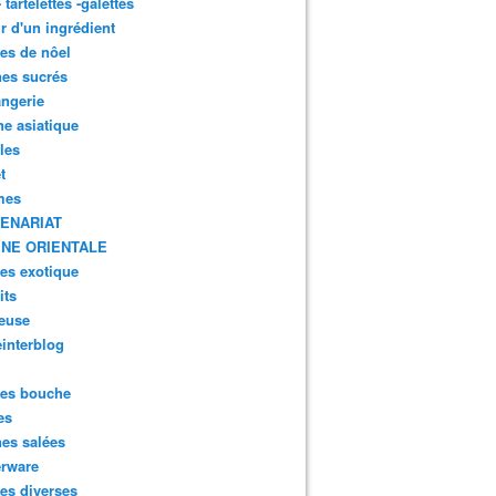
- tartelettes -galettes
r d'un ingrédient
tes de nôel
nes sucrés
ngerie
ne asiatique
lles
t
mes
ENARIAT
INE ORIENTALE
tes exotique
its
euse
interblog
es bouche
es
nes salées
erware
es diverses