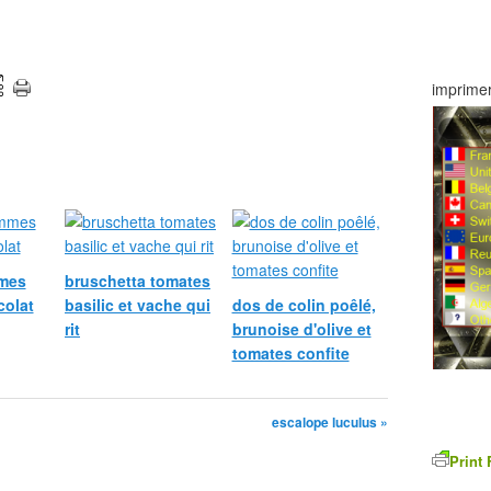
imprimer
mes
bruschetta tomates
colat
basilic et vache qui
dos de colin poêlé,
rit
brunoise d'olive et
tomates confite
escalope luculus »
Print 