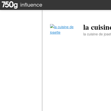
la cuisin
la cuisine de jose