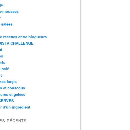
ge
e-mousses
r
s salées
de recettes entre blogueurs
ISTA CHALLENGE
rd
eo
rts
n salé
rc
es farçis
es et couscous
tures et gelées
CERVES
r d'un ingredient
LES RÉCENTS