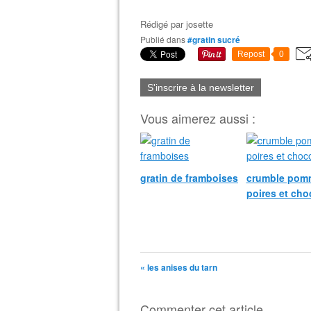
Rédigé par
josette
Publié dans
#gratin sucré
Repost
0
S'inscrire à la newsletter
Vous aimerez aussi :
gratin de framboises
crumble pom
poires et cho
« les anises du tarn
Commenter cet article