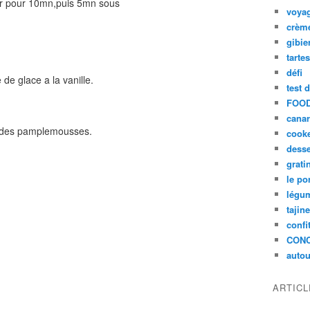
er pour 10mn,puis 5mn sous
voya
crèm
gibie
tarte
défi
 de glace a la vanille.
test 
FOOD
cana
u des pamplemousses.
cook
desse
grati
le po
légum
tajin
confi
CON
autou
ARTIC