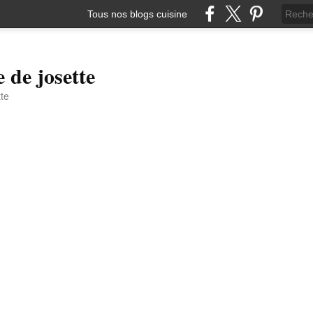
Tous nos blogs cuisine
e de josette
tte