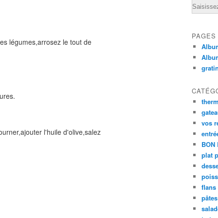
Email
PAGES
les légumes,arrosez le tout de
Album
Albu
grati
CATÉG
ures.
ther
gate
vos r
ourner,ajouter l'huile d'olive,salez
entré
BON 
plat 
desse
poiss
flans
pâtes 
salad