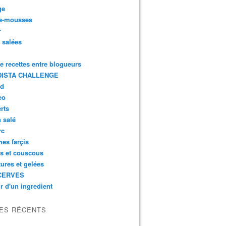
ge
e-mousses
r
s salées
de recettes entre blogueurs
ISTA CHALLENGE
rd
eo
rts
n salé
rc
es farçis
es et couscous
tures et gelées
CERVES
r d'un ingredient
LES RÉCENTS