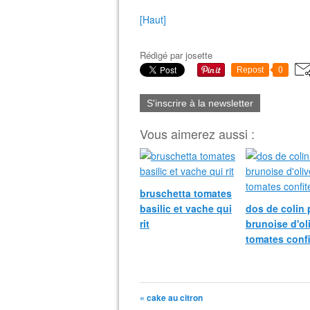
[Haut]
Rédigé par
josette
Repost
0
S'inscrire à la newsletter
Vous aimerez aussi :
bruschetta tomates
basilic et vache qui
dos de colin 
rit
brunoise d'ol
tomates confi
« cake au citron