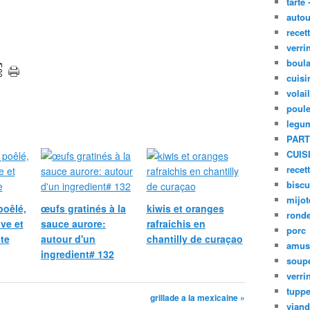
tarte 
autou
recet
verri
boula
cuisi
volai
poule
legu
PART
CUIS
recet
biscu
mijot
poêlé,
œufs gratinés à la
kiwis et oranges
ronde
ive et
sauce aurore:
rafraichis en
porc
te
autour d'un
chantilly de curaçao
amus
ingredient# 132
soup
verri
tupp
grillade a la mexicaine »
viand