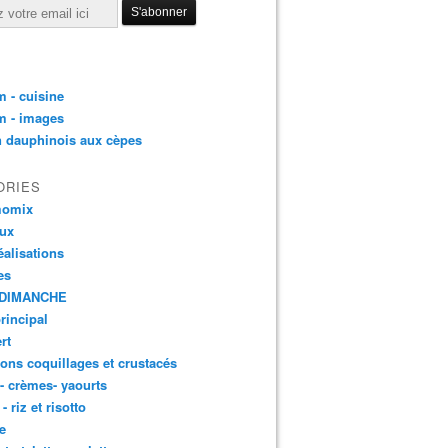
 - cuisine
m - images
n dauphinois aux cèpes
ORIES
momix
aux
éalisations
es
DIMANCHE
principal
rt
ons coquillages et crustacés
 - crèmes- yaourts
- riz et risotto
e