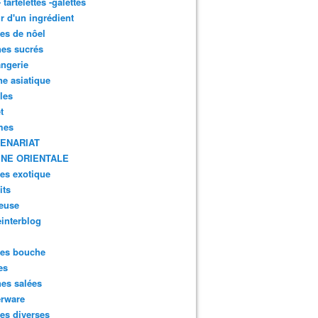
- tartelettes -galettes
r d'un ingrédient
tes de nôel
nes sucrés
ngerie
ne asiatique
lles
t
mes
ENARIAT
INE ORIENTALE
tes exotique
its
euse
interblog
es bouche
es
nes salées
erware
es diverses