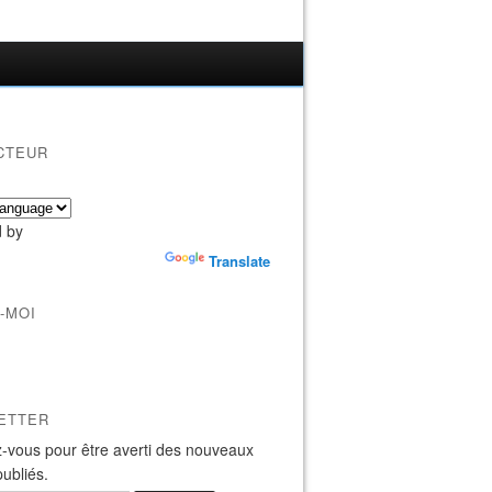
CTEUR
 by
Translate
-MOI
ETTER
-vous pour être averti des nouveaux
publiés.