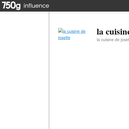
la cuisin
la cuisine de jose