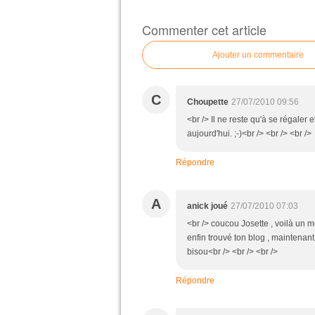
Commenter cet article
Ajouter un commentaire
C
Choupette
27/07/2010 09:56
<br /> Il ne reste qu'à se régaler 
aujourd'hui. ;-)<br /> <br /> <br />
Répondre
A
anick joué
27/07/2010 07:03
<br /> coucou Josette , voilà un mo
enfin trouvé ton blog , maintenant j
bisou<br /> <br /> <br />
Répondre