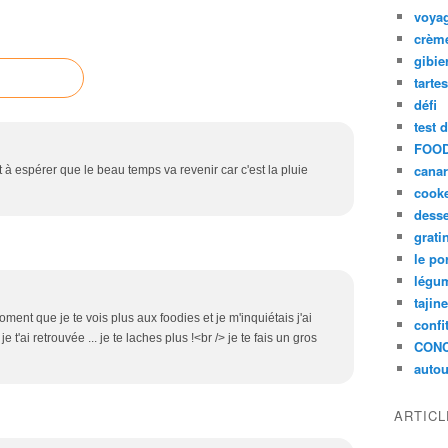
voya
crèm
gibie
tarte
défi
test 
FOOD
cana
et à espérer que le beau temps va revenir car c'est la pluie
cook
desse
grati
le po
légum
tajin
ment que je te vois plus aux foodies et je m'inquiétais j'ai
confi
e t'ai retrouvée ... je te laches plus !<br /> je te fais un gros
CON
autou
ARTIC