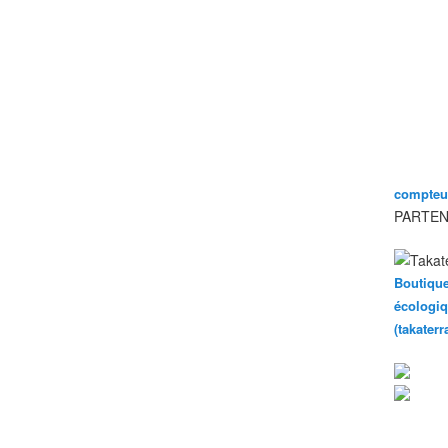
compteur
PARTEN
Boutique
écologiq
(takater