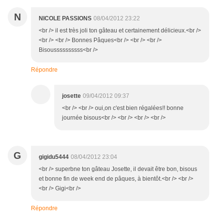
N
NICOLE PASSIONS
08/04/2012 23:22
<br /> il est très joli ton gâteau et certainement délicieux.<br />
<br /> <br /> Bonnes Pâques<br /> <br /> <br />
Bisoussssssssss<br />
Répondre
josette
09/04/2012 09:37
<br /> <br /> oui,on c'est bien régalées!! bonne
journée bisous<br /> <br /> <br /> <br />
G
gigidu5444
08/04/2012 23:04
<br /> superbne ton gâteau Josette, il devait être bon, bisous
et bonne fin de week end de pâques, à bientôt.<br /> <br />
<br /> Gigi<br />
Répondre