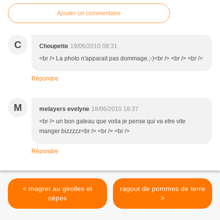
Ajouter un commentaire
C
Choupette
19/06/2010 08:31
<br /> La photo n'apparait pas dommage.;-)<br /> <br /> <br />
Répondre
M
melayers evelyne
18/06/2010 18:37
<br /> un bon gateau que voila je pense qui va etre vite
manger bizzzzz<br /> <br /> <br />
Répondre
< magret au girolles et
ragout de pommes de terre
cèpes
>