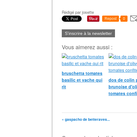
Rédigé par
josette
Repost
0
S'inscrire à la newsletter
Vous aimerez aussi :
bruschetta tomates
basilic et vache qui
dos de colin 
rit
brunoise d'ol
tomates confi
« gaspacho de betteraves...