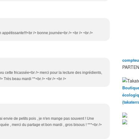
en appétissante!!!<br /> bonne journée<br /> <br /> <br />
compteur
PARTEN
 vu cette fricassée<br /> merci pour la lecture des ingrédients,
 /> Très beau mardi **<br /> <br /> <br />
Boutique
écologiq
(takater
'ai envie de petits pois , je n'en mange pas souvent ! Une
quée , merci du partage et bon mardi , gros bisous ! ***<br />