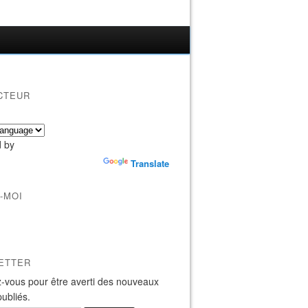
CTEUR
 by
Translate
-MOI
ETTER
-vous pour être averti des nouveaux
publiés.