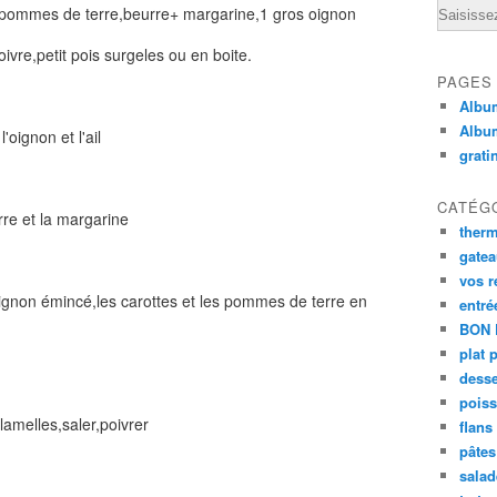
Email
 pommes de terre,beurre+ margarine,1 gros oignon
ivre,petit pois surgeles ou en boite.
PAGES
Album
Albu
'oignon et l'ail
grati
CATÉG
rre et la margarine
ther
gate
vos r
'oignon émincé,les carottes et les pommes de terre en
entré
BON 
plat 
desse
poiss
 lamelles,saler,poivrer
flans
pâtes 
salad