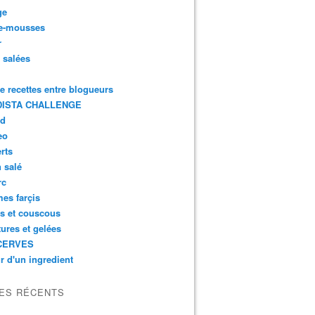
ge
e-mousses
r
s salées
de recettes entre blogueurs
ISTA CHALLENGE
rd
eo
rts
n salé
rc
es farçis
es et couscous
tures et gelées
CERVES
r d'un ingredient
LES RÉCENTS