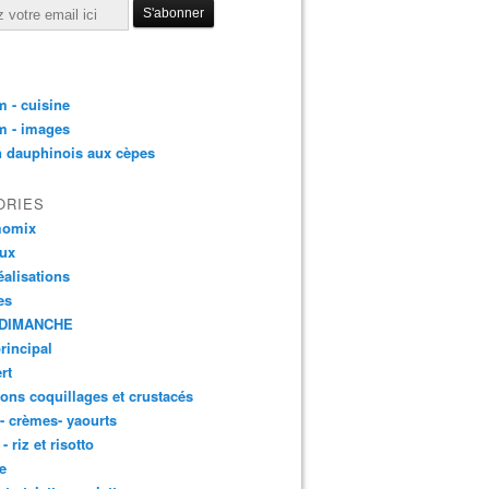
 - cuisine
m - images
n dauphinois aux cèpes
ORIES
momix
aux
éalisations
es
DIMANCHE
principal
rt
ons coquillages et crustacés
 - crèmes- yaourts
- riz et risotto
e