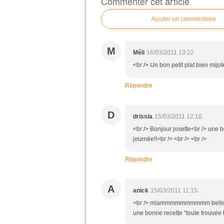
Commenter cet article
Ajouter un commentaire
M
Méli
16/03/2011 13:22
<br /> Un bon petit plat bien mijoté
Répondre
D
drissia
15/03/2011 12:10
<br /> Bonjour josette<br /> une b
journée!!<br /> <br /> <br />
Répondre
A
anick
15/03/2011 11:15
<br /> miammmmmmmmmm belle recet
une bonne recette "toute trouvée 