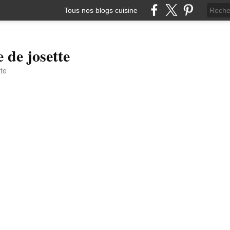
Tous nos blogs cuisine
e de josette
tte