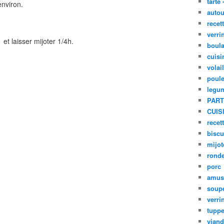
tarte 
environ.
autou
recet
verri
 et laisser mijoter 1/4h.
boula
cuisi
volai
poule
legu
PART
CUIS
recet
biscu
mijot
ronde
porc
amus
soup
verri
tupp
viand