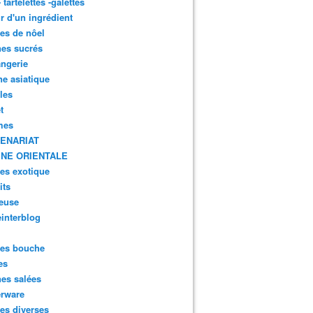
- tartelettes -galettes
r d'un ingrédient
tes de nôel
nes sucrés
ngerie
ne asiatique
lles
t
mes
ENARIAT
INE ORIENTALE
tes exotique
its
euse
interblog
es bouche
es
nes salées
erware
es diverses