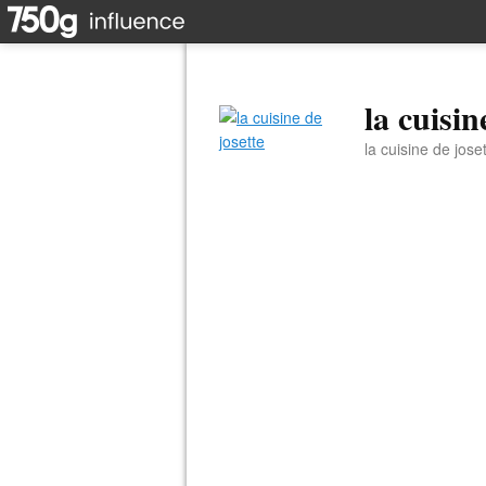
la cuisin
la cuisine de jose