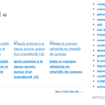
voya
crèm
gibie
tarte
défi
test 
FOOD
cana
cook
desse
grati
le po
poêlé,
œufs gratinés à la
kiwis et oranges
légum
ive et
sauce aurore:
rafraichis en
tajin
te
autour d'un
chantilly de curaçao
confi
ingredient# 132
CON
autou
flan a l'ail rose de... »
ARTIC