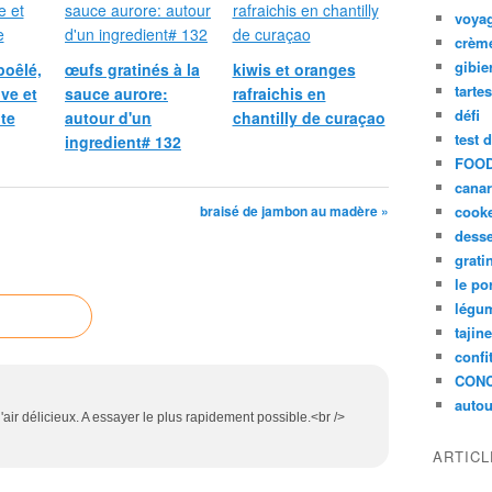
voya
crèm
gibie
poêlé,
œufs gratinés à la
kiwis et oranges
tarte
ive et
sauce aurore:
rafraichis en
défi
te
autour d'un
chantilly de curaçao
test 
ingredient# 132
FOOD
cana
braisé de jambon au madère »
cook
desse
grati
le po
légum
tajin
confi
CON
autou
'air délicieux. A essayer le plus rapidement possible.<br />
ARTIC