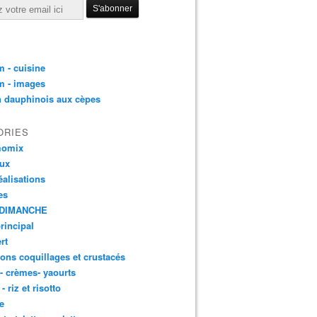
 - cuisine
m - images
n dauphinois aux cèpes
ORIES
momix
aux
éalisations
es
DIMANCHE
principal
rt
ons coquillages et crustacés
 - crèmes- yaourts
- riz et risotto
e