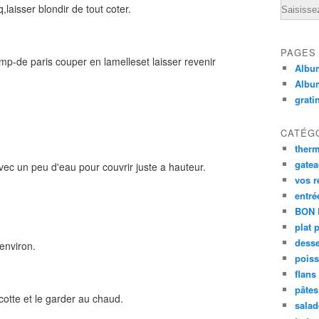
Email
laisser blondir de tout coter.
PAGES
mp-de paris couper en lamelleset laisser revenir
Album
Albu
grati
CATÉG
ther
gate
avec un peu d'eau pour couvrir juste a hauteur.
vos r
entré
BON 
plat 
desse
environ.
poiss
flans
pâtes 
ocotte et le garder au chaud.
salad