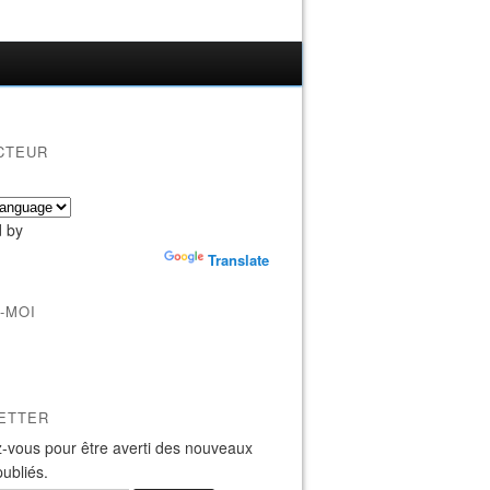
CTEUR
 by
Translate
-MOI
ETTER
-vous pour être averti des nouveaux
publiés.