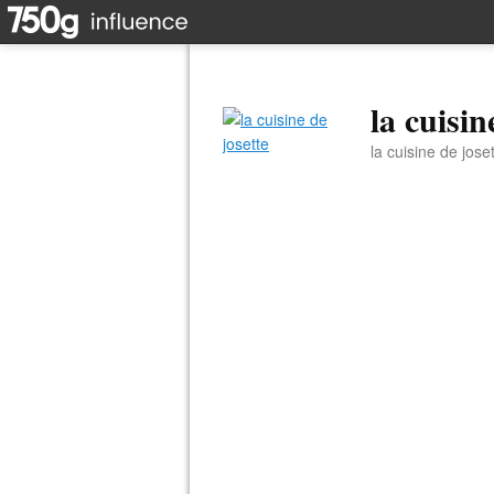
la cuisin
la cuisine de jose