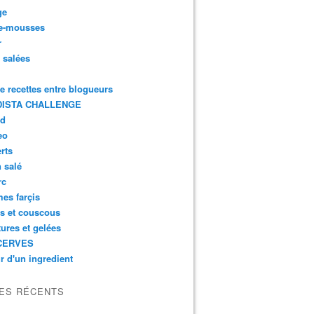
ge
e-mousses
r
s salées
de recettes entre blogueurs
ISTA CHALLENGE
rd
eo
rts
n salé
rc
es farçis
es et couscous
tures et gelées
CERVES
r d'un ingredient
LES RÉCENTS