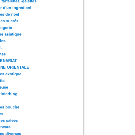
- tartelettes -galettes
r d'un ingrédient
tes de nôel
nes sucrés
ngerie
ne asiatique
lles
t
mes
ENARIAT
INE ORIENTALE
tes exotique
its
euse
interblog
es bouche
es
nes salées
erware
es diverses