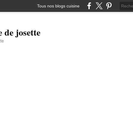
Tous nos blogs cuisine
e de josette
tte