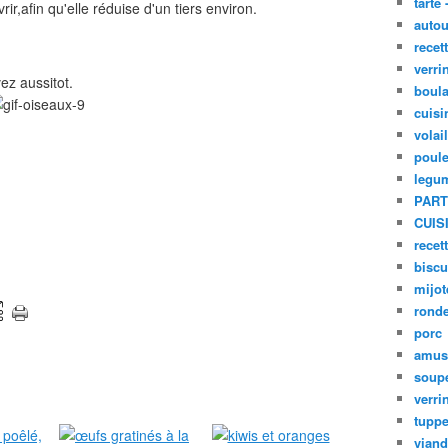
tarte 
ir,afin qu'elle réduise d'un tiers environ.
autou
recet
verri
ez aussitot.
boula
cuisi
volai
poule
legu
PART
CUIS
recet
biscu
mijot
ronde
porc
amus
soup
verri
tupp
viand