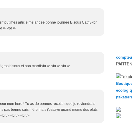
ier tout mes article mélangée bonne journée Bisous Cathy<br
br /> <br />
compteur
PARTEN
 gros bisous et bon mardi<br /> <br /> <br />
Boutique
écologiq
(takater
pour mon frére ! Tu as de bonnes recettes que je reviendrais
suis pas bonne cuisiniére mais j'essaye quand méme des plats
br /> <br /> <br />