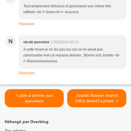
Tout simplement délicieux et gourmand! une crème très
raffinée.<br /> bises<br /> sicacoco
Répondre
N
nicole passions
17/02/2014 00:14
A cette heure je ne dis pas oui car ce ne serait pas
raisonnable mais je repasse demain...Bonne nuit Jostete.<br
/> Bisoussssssssssss
Répondre
< pâte a tartiner aux
Josette Baysse shared
speculoos
InfOs AnimO's photo. >
Hébergé par Overblog
Top articles