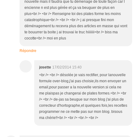
nouvelle mais il faudra que tu démenage de toute façon car l
encienne n est plus gérée et ça va beuguer de plus en
plus<br /> <br /> Renseigne toi des plates forme les moins
catastrophique<br /> <br /> <br /> j ai presque fini mon
déménagement tu recevra plus des articles en masse qui vont
te bouurrer ta boite j ai trouvai le truc hiiiiiii<br /> biss ma
cocotte<br /> moi en plus
Répondre
josette
17/02/2014 15:40
<br /> <br /> désolée je vais rectifier, pour lanouvelle
formule over-blog,j'ai pas choisie,ils mon envoyer un
email,pour passer a la nouvelle version.si cela ne
me plaispas je changerai de plates formes.<br /> <br
/> <br /> de-jas sa beugue sur mon blog j'ai plus de
correcteur d'hortographe,et quelques fois,les recettes
programmer ne ce mette pas sur mon blog. bisous
ma chérie!!<br /> <br /> <br /> <br />