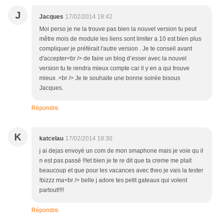
J
Jacques
17/02/2014 18:42
Moi perso je ne la trouve pas bien la nouvel version tu peut
mêtre mois de module les liens sont limiter a 10 est bien plus
compliquer je préférait l'autre version . Je te conseil avant
d'accepter<br /> de faire un blog d’esser avec la nouvel
version tu te rendra mieux compte car il y en a qui trouve
mieux .<br /> Je te souhaite une bonne soirée bisous
Jacques.
Répondre
K
katcelau
17/02/2014 18:30
j ai dejas envoyé un com de mon smaphone mais je voie qu il
n est pas passé !!!et bien je te re dit que ta creme me plait
beaucoup et que pour les vacances avec theo je vais la tester
!bizzz ma<br /> belle j adore tes petit gateaux qui volent
partout!!!!
Répondre