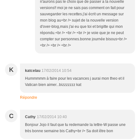
n'aurons pas le choix que de passer a la nouvelle
versions!! moi je ne sais pas comment on fait pour
sauvegarder les recettes.j'ai écrit un message sur
mon blog au<br /> sujet de la nouvelle version
d'over-blog,mais j'ai eu que toi et brigitte qui mon
répondu.<br /> <br /> <br /> je voie que je ne peut
compter sur personnes.bonne journée bisous<br />
<br /> <br /> <br />
K
katcelau
17/02/2014 10:54
Hummmmm à faire pour les vacances j aurai mon theo et il
Vatican bien aimer...bizzzzzzz kat
Répondre
C
Cathy
17/02/2014 10:40
Bonjour Jojo il faut que tu redemande la lettre-W passe une
très bonne semaine bis Cathy<br /> Sa doit être bon