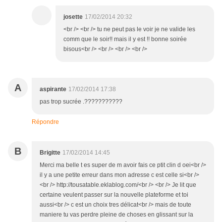
josette
17/02/2014 20:32
<br /> <br /> tu ne peut pas le voir je ne valide les
comm que le soir!! mais il y est !! bonne soirée
bisous<br /> <br /> <br /> <br />
A
aspirante
17/02/2014 17:38
pas trop sucrée .???????????
Répondre
B
Brigitte
17/02/2014 14:45
Merci ma belle t es super de m avoir fais ce ptit clin d oei<br />
il y a une petite erreur dans mon adresse c est celle si<br />
<br /> http://tousatable.eklablog.com/<br /> <br /> Je lit que
certaine veulent passer sur la nouvelle plateforme et toi
aussi<br /> c est un choix tres délicat<br /> mais de toute
maniere tu vas perdre pleine de choses en glissant sur la