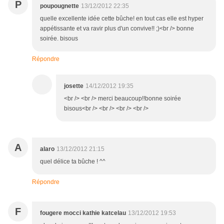
P
poupougnette
13/12/2012 22:35
quelle excellente idée cette bûche! en tout cas elle est hyper
appétissante et va ravir plus d'un convive!! ;)<br /> bonne
soirée. bisous
Répondre
josette
14/12/2012 19:35
<br /> <br /> merci beaucoup!!bonne soirée
bisous<br /> <br /> <br /> <br />
A
alaro
13/12/2012 21:15
quel délice ta bûche ! ^^
Répondre
F
fougere mocci kathie katcelau
13/12/2012 19:53