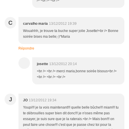
/> <br /> <br />
C
carvalho maria
13/12/2012 19:39
Wouahhh, je trouve ta buche super jolie Josette!<br /> Bonne
soirée bises ma belle;-)*Maria
Répondre
josette
13/12/2012 20:14
<br /> <br /> merci maria,bonne soirée bisous<br />
<br /> <br /> <br />
J
JO
13/12/2012 19:34
Youpi!!! je la vois maintenant!!! quelle belle bûche!!! miam!!! tu
te débrouilles super bien dit donc!!! je n'oses même pas
essayer, je suis sure que je la raterais.<br /> Mais bon!!! on
peut faire une chose!!! c'est que je passe chez toi pour la