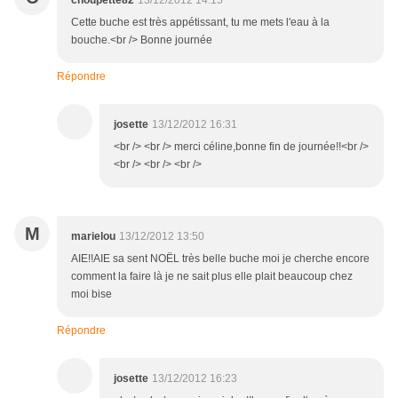
choupette82
13/12/2012 14:15
Cette buche est très appétissant, tu me mets l'eau à la
bouche.<br /> Bonne journée
Répondre
josette
13/12/2012 16:31
<br /> <br /> merci céline,bonne fin de journée!!<br />
<br /> <br /> <br />
M
marielou
13/12/2012 13:50
AIE!!AIE sa sent NOËL très belle buche moi je cherche encore
comment la faire là je ne sait plus elle plait beaucoup chez
moi bise
Répondre
josette
13/12/2012 16:23