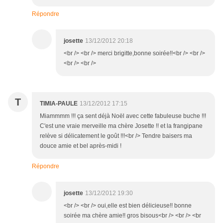
Répondre
josette
13/12/2012 20:18
<br /> <br /> merci brigitte,bonne soirée!!<br /> <br />
<br /> <br />
T
TIMIA-PAULE
13/12/2012 17:15
Miammmm !!! ça sent déjà Noël avec cette fabuleuse buche !!!
C'est une vraie merveille ma chère Josette !! et la frangipane
relève si délicatement le goût !!!<br /> Tendre baisers ma
douce amie et bel après-midi !
Répondre
josette
13/12/2012 19:30
<br /> <br /> oui,elle est bien délicieuse!! bonne
soirée ma chère amie!! gros bisous<br /> <br /> <br