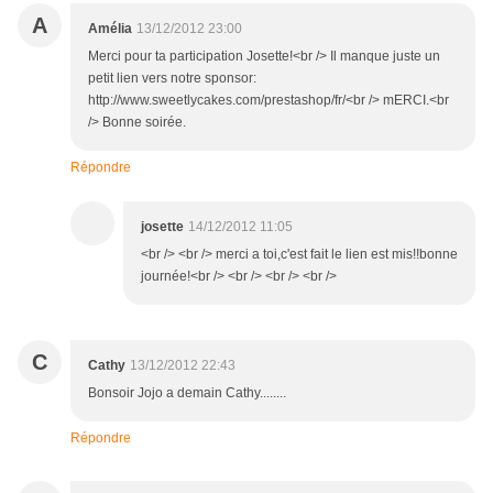
A
Amélia
13/12/2012 23:00
Merci pour ta participation Josette!<br /> Il manque juste un
petit lien vers notre sponsor:
http://www.sweetlycakes.com/prestashop/fr/<br /> mERCI.<br
/> Bonne soirée.
Répondre
josette
14/12/2012 11:05
<br /> <br /> merci a toi,c'est fait le lien est mis!!bonne
journée!<br /> <br /> <br /> <br />
C
Cathy
13/12/2012 22:43
Bonsoir Jojo a demain Cathy........
Répondre