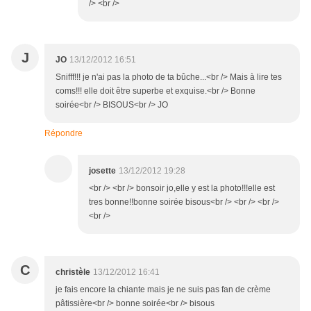
/> <br />
J
JO
13/12/2012 16:51
Snifff!!! je n'ai pas la photo de ta bûche...<br /> Mais à lire tes
coms!!! elle doit être superbe et exquise.<br /> Bonne
soirée<br /> BISOUS<br /> JO
Répondre
josette
13/12/2012 19:28
<br /> <br /> bonsoir jo,elle y est la photo!!!elle est
tres bonne!!bonne soirée bisous<br /> <br /> <br />
<br />
C
christèle
13/12/2012 16:41
je fais encore la chiante mais je ne suis pas fan de crème
pâtissière<br /> bonne soirée<br /> bisous