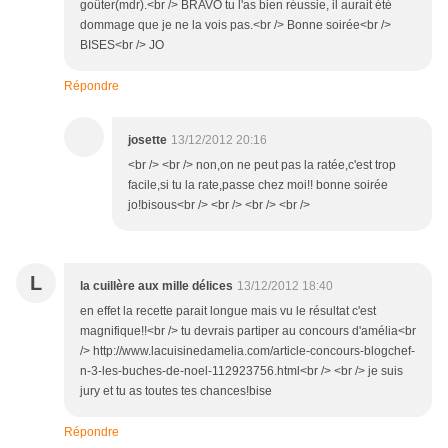
goûter(mdr).<br /> BRAVO tu l'as bien réussie, il aurait été
dommage que je ne la vois pas.<br /> Bonne soirée<br />
BISES<br /> JO
Répondre
josette
13/12/2012 20:16
<br /> <br /> non,on ne peut pas la ratée,c'est trop
facile,si tu la rate,passe chez moi!! bonne soirée
jo!bisous<br /> <br /> <br /> <br />
L
la cuillère aux mille délices
13/12/2012 18:40
en effet la recette parait longue mais vu le résultat c'est
magnifique!!<br /> tu devrais partiper au concours d'amélia<br
/> http://www.lacuisinedamelia.com/article-concours-blogchef-
n-3-les-buches-de-noel-112923756.html<br /> <br /> je suis
jury et tu as toutes tes chances!bise
Répondre