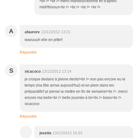
<br /> <br /> merci marielou!!bonne fin d'après-
midi!!bisous<br /> <br /> <br /> <br />
A
afaurore
13/12/2012 13:21
waouuuh elle en jette!!
Répondre
S
sicacoco
13/12/2012 13:14
je croque dedans à pleine dents!<br /> non pas encore eu le
temps (ma fille arrive aujourd'hui) et en plein dans les
préparatifs!! je pense la mettre en fin de semaine!<br /> ,merci
encore ma belle<br /> belle journée à toi<br /> bises<br />
sicacoco
Répondre
josette
13/12/2012 16:33