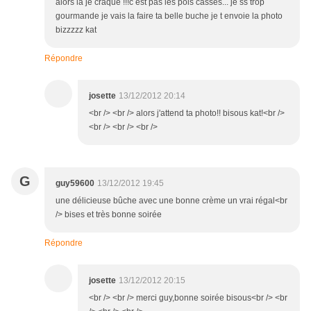
alors la je craque !!!c est pas les pois casses... je ss trop
gourmande je vais la faire ta belle buche je t envoie la photo
bizzzzz kat
Répondre
josette
13/12/2012 20:14
<br /> <br /> alors j'attend ta photo!! bisous kat!<br />
<br /> <br /> <br />
G
guy59600
13/12/2012 19:45
une délicieuse bûche avec une bonne crème un vrai régal<br
/> bises et très bonne soirée
Répondre
josette
13/12/2012 20:15
<br /> <br /> merci guy,bonne soirée bisous<br /> <br