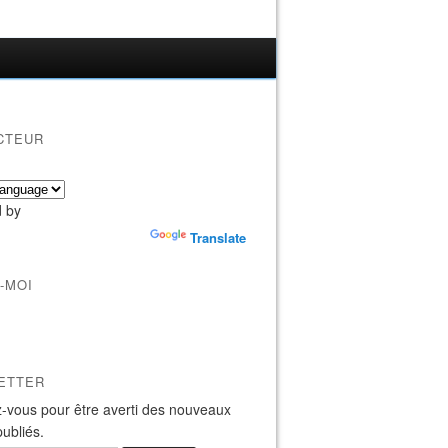
CTEUR
 by
Translate
-MOI
ETTER
-vous pour être averti des nouveaux
publiés.