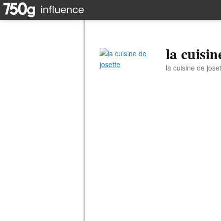
la cuisin
la cuisine de jose