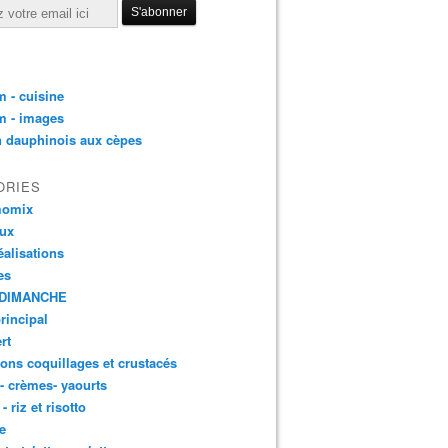
 - cuisine
m - images
n dauphinois aux cèpes
ORIES
momix
aux
éalisations
es
DIMANCHE
principal
rt
ons coquillages et crustacés
 - crèmes- yaourts
- riz et risotto
e