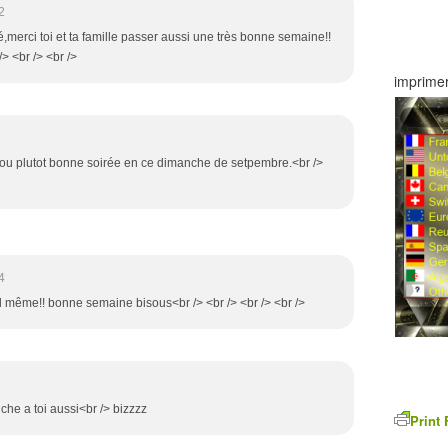
2
é,merci toi et ta famille passer aussi une très bonne semaine!!
> <br /> <br />
imprimer
ou plutot bonne soirée en ce dimanche de setpembre.<br />
4
d même!! bonne semaine bisous<br /> <br /> <br /> <br />
che a toi aussi<br /> bizzzz
Print 