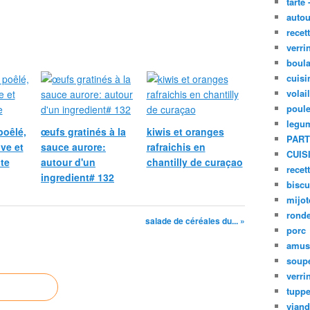
tarte 
autou
recet
verri
boula
cuisi
volai
poule
legu
poêlé,
œufs gratinés à la
kiwis et oranges
PART
ive et
sauce aurore:
rafraichis en
CUIS
te
autour d'un
chantilly de curaçao
recet
ingredient# 132
biscu
mijot
ronde
salade de céréales du... »
porc
amus
soup
verri
tupp
viand