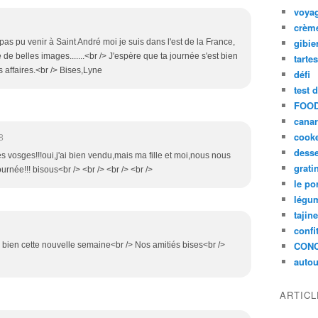
voya
crèm
gibie
pas pu venir à Saint André moi je suis dans l'est de la France,
de belles images.......<br /> J'espère que ta journée s'est bien
tarte
 affaires.<br /> Bises,Lyne
défi
test 
FOOD
cana
cook
8
desse
les vosges!!!oui,j'ai bien vendu,mais ma fille et moi,nous nous
grati
rnée!!! bisous<br /> <br /> <br /> <br />
le po
légum
tajin
confi
CON
ien cette nouvelle semaine<br /> Nos amitiés bises<br />
autou
ARTIC