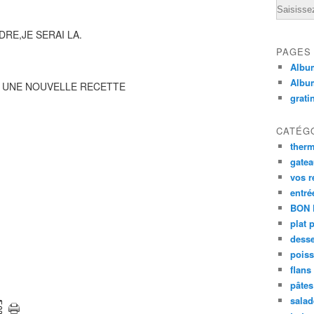
Email
RE,JE SERAI LA.
PAGES
Album
Albu
R UNE NOUVELLE RECETTE
grati
CATÉG
ther
gate
vos r
entré
BON 
plat 
desse
poiss
flans
pâtes 
salad