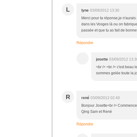
L
lyne
03/09/2012 13:30
Merci pour ta réponse,je n'aurais 
dans les Vosges là ou on fabrique 
passée et que tu as fait de bonnes
Répondre
josette
03/09/2012 13:3
<br /> <br /> c'est beau 
sommes gelée toute la jou
R
rené
03/09/2012 02:40
Bonjour Josette<br /> Commence b
Qing Sam et René
Répondre