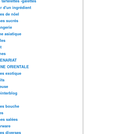
- tartelettes -galettes
r d'un ingrédient
tes de nôel
nes sucrés
ngerie
ne asiatique
lles
t
mes
ENARIAT
INE ORIENTALE
tes exotique
its
euse
interblog
es bouche
es
nes salées
erware
es diverses