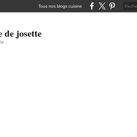
Tous nos blogs cuisine
e de josette
tte