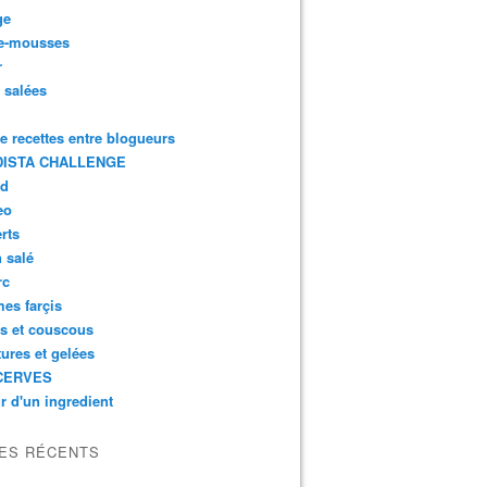
ge
e-mousses
r
s salées
de recettes entre blogueurs
ISTA CHALLENGE
rd
eo
rts
n salé
rc
es farçis
es et couscous
tures et gelées
CERVES
r d'un ingredient
LES RÉCENTS