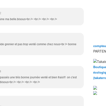
2
ne ma belle.bisous<br /> <br /> <br /> <br />
vide grenier et pas trop venté comme chez nous<br /> bonne
compteur
PARTEN
Boutique
4
écologiq
(takater
passés une très bonne journée venté et bien frais!!! on c'est
bisous<br /> <br /> <br /> <br />