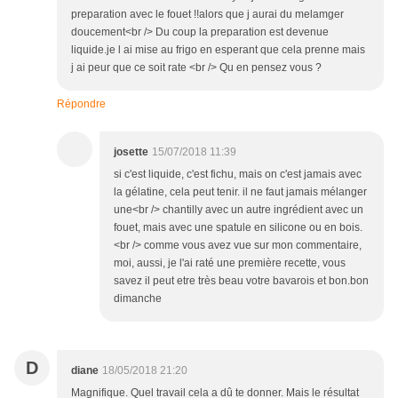
preparation avec le fouet !!alors que j aurai du melamger
doucement<br /> Du coup la preparation est devenue
liquide.je l ai mise au frigo en esperant que cela prenne mais
j ai peur que ce soit rate <br /> Qu en pensez vous ?
Répondre
josette
15/07/2018 11:39
si c'est liquide, c'est fichu, mais on c'est jamais avec
la gélatine, cela peut tenir. il ne faut jamais mélanger
une<br /> chantilly avec un autre ingrédient avec un
fouet, mais avec une spatule en silicone ou en bois.
<br /> comme vous avez vue sur mon commentaire,
moi, aussi, je l'ai raté une première recette, vous
savez il peut etre très beau votre bavarois et bon.bon
dimanche
D
diane
18/05/2018 21:20
Magnifique. Quel travail cela a dû te donner. Mais le résultat