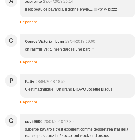
A
aspirante
28/04/2018 20:14
il est beau ce bavarois, il donne envie.... !!!!<br /> bizzz
Répondre
G
Gomez Victoria - Lynn
28/04/2018 19:00
oh j'arrrriiiiive; tu m'en gardes une part ^^
Répondre
P
Patty
28/04/2018 18:52
C'est magnifique ! Un grand BRAVO Josette! Bisous.
Répondre
G
guy59600
28/04/2018 12:39
superbe bavarois c'est excellent comme dessert j'en n'ai déjà
réalisé plusieurs<br /> excellent week-end bisous