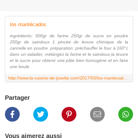
los mantécados
ingrédients: 500gr de farine 250gr de sucre en poudre
250gr de saindoux 1 pincée de levure chimique de la
cannelle en poudre. préparation: préchauffer le four à 160°c
dans un saladier, mélangez la farine et le saindoux,la levure
et le sucre pour obtenir une pâte bien homogène et en faire
une boule.
http://www.la-cuisine-de-josette.com/2017/03/los-mantecados.html?utm_source=_ob_share&utm_medium=_ob_google_plus&utm_campaign=_ob_sharebar
Partager
Vous aimerez aussi