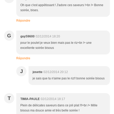
Oh que c'est appétissant ! J'adore ces saveurs !<br /> Bonne
soirée, bises.
Répondre
G
guy59600
02/12/2014 18:20
pour le poulet je veux bien mais pas le riz<br /> une
excellente soirée bisous
Répondre
J
josette
02/12/2014 20:12
je sais que tu n'aime pas le riz!! bonne soirée bisous
T
TIMIA-PAULE
02/12/2014 18:17
Plein de délicates saveurs dans ce joli plat !!!<br /> Mille
bisous ma douce amie et très belle soirée !