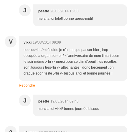
J
josette
20/03/2014 15:00
merci a toi lolo!! bonne après-midi!
V
vikki
19/03/2014 09:09
coucou<br /> désolée je n'ai pas pu passer hier , trop
occupée a organiser<br /> l'anniversaire de mon timari pour
le soir même .<br /> merci pour ce clin d'oeuil , tes recettes
sont toujours très<br /> alléchantes , donc forcément , on
craque et on teste .<br /> bisous a toi et bonne journée !
Répondre
J
josette
19/03/2014 09:48
merci a toi vikki! bonne journée bisous
A