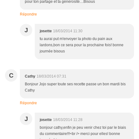
pour ton partage et ta générosité....Bisous
Répondre
J
josette
18/03/2014 11:30
tu aurai put m'envoyer la photo du pain aux
lardons,bon ce sera pour la prochaine fois! bonne
journée bisous
C
Cathy
18/03/2014 07:31
Bonjour Jojo super toute ses recette passe un bon mardi bis
Cathy
Répondre
J
josette
18/03/2014 11:28
bonjour cathy,enfin je peu venir chez toi par le biais
du commentaire!!!<br /> merci pour elles! bonne