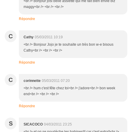
<br /> bonjour josi belle assiette qui me fait bien envie biz
maggy<br /> <br /> <br />
Répondre
C
Cathy
05/03/2011 10:19
<br /> Bonjour Jojo je te souhaite un très bon w-e bisous
Cathy<br /> <br /> <br />
Répondre
C
corinnette
05/03/2011 07:20
<br /> hum c'est fête chez toi<br /> j'adore<br /> bon week
end<br /> <br /> <br />
Répondre
S
SICACOCO
04/03/2011 23:25
<br /> et on se pourlèche les babines!!! car c'est extra!!<br />