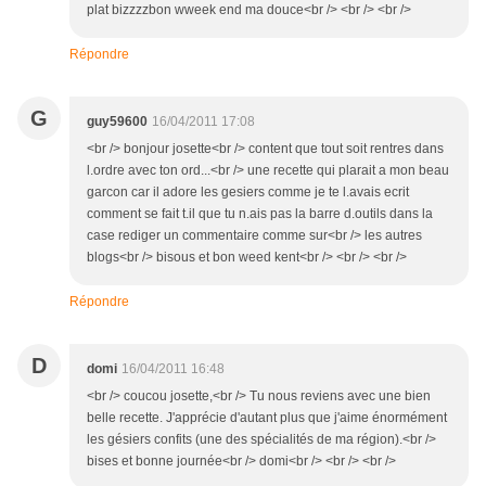
plat bizzzzbon wweek end ma douce<br /> <br /> <br />
Répondre
G
guy59600
16/04/2011 17:08
<br /> bonjour josette<br /> content que tout soit rentres dans
l.ordre avec ton ord...<br /> une recette qui plarait a mon beau
garcon car il adore les gesiers comme je te l.avais ecrit
comment se fait t.il que tu n.ais pas la barre d.outils dans la
case rediger un commentaire comme sur<br /> les autres
blogs<br /> bisous et bon weed kent<br /> <br /> <br />
Répondre
D
domi
16/04/2011 16:48
<br /> coucou josette,<br /> Tu nous reviens avec une bien
belle recette. J'apprécie d'autant plus que j'aime énormément
les gésiers confits (une des spécialités de ma région).<br />
bises et bonne journée<br /> domi<br /> <br /> <br />