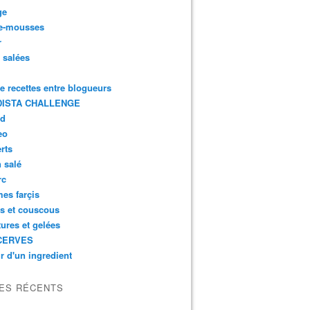
ge
e-mousses
r
s salées
de recettes entre blogueurs
ISTA CHALLENGE
rd
eo
rts
n salé
rc
es farçis
es et couscous
tures et gelées
CERVES
r d'un ingredient
LES RÉCENTS