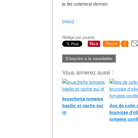
je les cuisinerai demain.
[Haut]
Rédigé par
josette
Repost
0
S'inscrire à la newsletter
Vous aimerez aussi :
bruschetta tomates
basilic et vache qui
dos de colin 
rit
brunoise d'ol
tomates confi