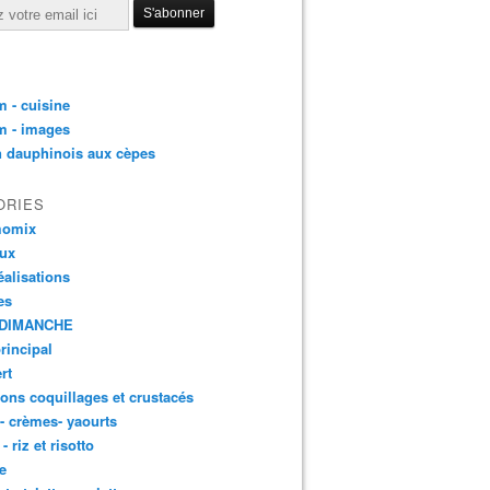
 - cuisine
m - images
n dauphinois aux cèpes
ORIES
momix
aux
éalisations
es
DIMANCHE
principal
rt
ons coquillages et crustacés
 - crèmes- yaourts
- riz et risotto
e