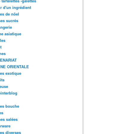
- tartelettes -galettes
r d'un ingrédient
tes de nôel
nes sucrés
ngerie
ne asiatique
lles
t
mes
ENARIAT
INE ORIENTALE
tes exotique
its
euse
interblog
es bouche
es
nes salées
erware
es diverses