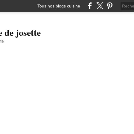
Tous nos blogs cuisine
e de josette
tte