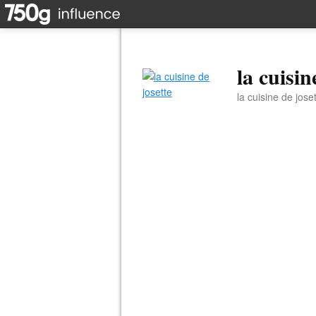
la cuisin
la cuisine de jose