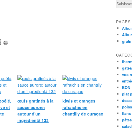
Email
PAGES
Album
Albu
grati
CATÉG
ther
gate
vos r
entré
BON 
plat 
desse
poêlé,
œufs gratinés à la
kiwis et oranges
poiss
ive et
sauce aurore:
rafraichis en
flans
te
autour d'un
chantilly de curaçao
pâtes 
ingredient# 132
salad