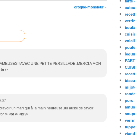
tarte 
croque-monsieur »
autou
recet
verri
boula
cuisi
volai
poule
legu
PART
 FAMEUSES!!!AVEC UNE PETITE PERSILLADE..MERCI A MON
CUIS
br />
recet
biscu
mijot
ronde
porc
9:07
amus
d'avoir un mari qui à la main heureuse ,lui aussi de t'avoir
soup
r /> <br /> <br />
verri
tupp
viand