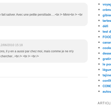
voya
crèm
gibie
 fait saliver. Avec une petite persillade.....<br /> Mimi<br /> <br
tarte
défi
test 
FOOD
cana
12/06/2010 15:18
cook
ns, il y en a aussi par chez moi, mais comme je ne m'y
desse
chercher...<br /> <br /> <br />
grati
le po
légum
tajin
confi
CON
autou
ARTIC