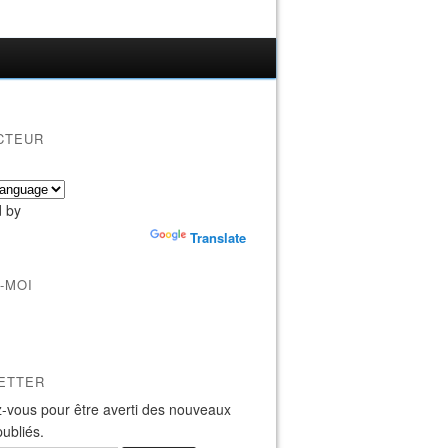
CTEUR
 by
Translate
-MOI
ETTER
-vous pour être averti des nouveaux
publiés.