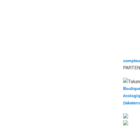
compteur
PARTEN
Boutique
écologiq
(takater