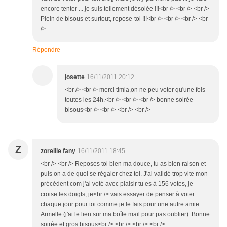
encore tenter ... je suis tellement désolée !!!<br /> <br /> <br />
Plein de bisous et surtout, repose-toi !!!<br /> <br /> <br /> <br
/>
Répondre
josette
16/11/2011 20:12
<br /> <br /> merci timia,on ne peu voter qu'une fois
toutes les 24h.<br /> <br /> <br /> bonne soirée
bisous<br /> <br /> <br /> <br />
Z
zoreille fany
16/11/2011 18:45
<br /> <br /> Reposes toi bien ma douce, tu as bien raison et
puis on a de quoi se régaler chez toi. J'ai validé trop vite mon
précédent com j'ai voté avec plaisir tu es à 156 votes, je
croise les doigts, je<br /> vais essayer de penser à voter
chaque jour pour toi comme je le fais pour une autre amie
Armelle (j'ai le lien sur ma boîte mail pour pas oublier). Bonne
soirée et gros bisous<br /> <br /> <br /> <br />