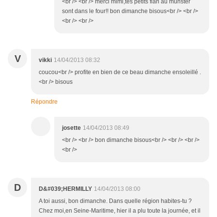
<br /> <br /> merci mimi,tes petits flan au munster
sont dans le four!! bon dimanche bisous<br /> <br />
<br /> <br />
V
vikki
14/04/2013 08:32
coucou<br /> profite en bien de ce beau dimanche ensoleillé .
<br /> bisous
Répondre
josette
14/04/2013 08:49
<br /> <br /> bon dimanche bisous<br /> <br /> <br />
<br />
D
D&#039;HERMILLY
14/04/2013 08:00
A toi aussi, bon dimanche. Dans quelle région habites-tu ?
Chez moi,en Seine-Maritime, hier il a plu toute la journée, et il