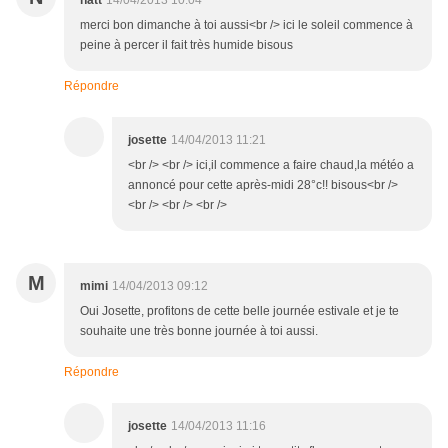
natt
14/04/2013 10:04
merci bon dimanche à toi aussi<br /> ici le soleil commence à
peine à percer il fait très humide bisous
Répondre
josette
14/04/2013 11:21
<br /> <br /> ici,il commence a faire chaud,la météo a
annoncé pour cette après-midi 28°c!! bisous<br />
<br /> <br /> <br />
M
mimi
14/04/2013 09:12
Oui Josette, profitons de cette belle journée estivale et je te
souhaite une très bonne journée à toi aussi.
Répondre
josette
14/04/2013 11:16