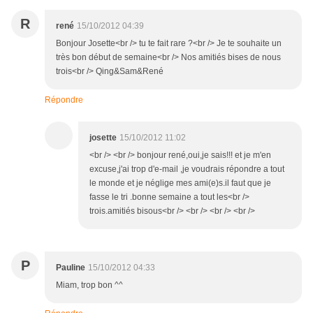
R
rené
15/10/2012 04:39
Bonjour Josette<br /> tu te fait rare ?<br /> Je te souhaite un
très bon début de semaine<br /> Nos amitiés bises de nous
trois<br /> Qing&Sam&René
Répondre
josette
15/10/2012 11:02
<br /> <br /> bonjour rené,oui,je sais!!! et je m'en
excuse,j'ai trop d'e-mail ,je voudrais répondre a tout
le monde et je néglige mes ami(e)s.il faut que je
fasse le tri .bonne semaine a tout les<br />
trois.amitiés bisous<br /> <br /> <br /> <br />
P
Pauline
15/10/2012 04:33
Miam, trop bon ^^