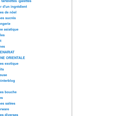
- tartelettes -galettes
r d'un ingrédient
tes de nôel
nes sucrés
ngerie
ne asiatique
lles
t
mes
ENARIAT
INE ORIENTALE
tes exotique
its
euse
interblog
es bouche
es
nes salées
erware
es diverses