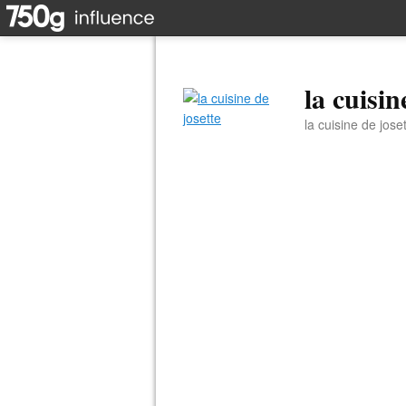
la cuisin
la cuisine de jose