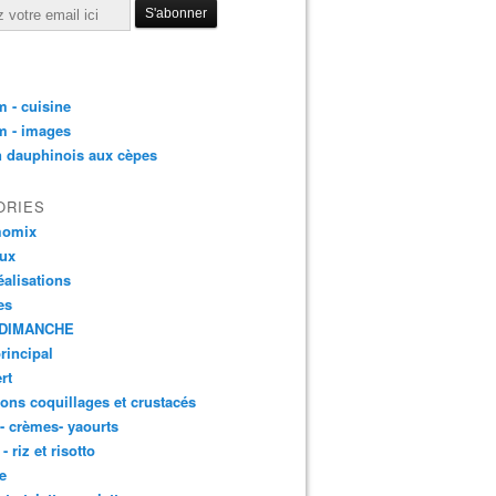
 - cuisine
m - images
n dauphinois aux cèpes
ORIES
momix
aux
éalisations
es
DIMANCHE
principal
rt
ons coquillages et crustacés
 - crèmes- yaourts
- riz et risotto
e