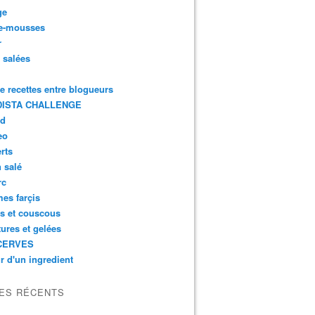
ge
e-mousses
r
s salées
de recettes entre blogueurs
ISTA CHALLENGE
rd
eo
rts
n salé
rc
es farçis
es et couscous
tures et gelées
CERVES
r d'un ingredient
LES RÉCENTS