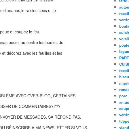
tarte 
autou
us d'ananas,le raisins secs et le
recet
verri
boula
upeux et coupez le feu.
cuisi
volai
anas,posez au centre les boules de
poule
legu
et décorez avec les feuilles et les
PART
CUIS
recet
biscu
mijot
ronde
OBLÈME AVEC OVER-BLOG, CERTAINES
porc
amus
AISSER DE COMMENTAIRES????
soup
verri
 ENVOYER DE MESSAGES, SA RÉPOND PAS.
tupp
 OU RÉINSCRIRE A MA NEWSLETTER SI VOUS
viand