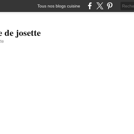
Tous nos blogs cuisine
e de josette
tte