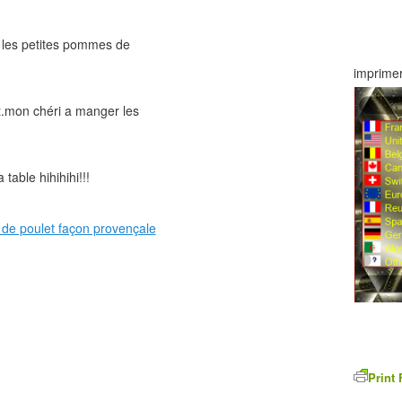
c les petites pommes de
imprimer
at.mon chéri a manger les
 table hihihihi!!!
Print 