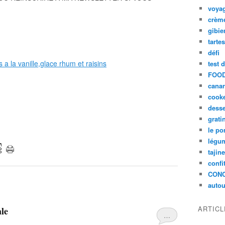
voya
crèm
gibie
tarte
défi
test 
FOOD
cana
cook
desse
grati
le po
légum
tajin
confi
CON
autou
ARTIC
ale
…