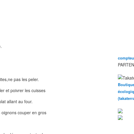
.
compteur
PARTEN
ites,ne pas les peler.
Boutique
er et poivrer les cuisses
écologiq
(takater
at allant au four.
s oignons couper en gros