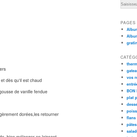
Email
PAGES
Album
Albu
grati
CATÉG
ther
iers
gate
vos r
 et dès qu'il est chaud
entré
BON 
gousse de vanille fendue
plat 
desse
poiss
gèrement dorées,les retourner
flans
pâtes 
salad
de ,bien mélanger en laissant