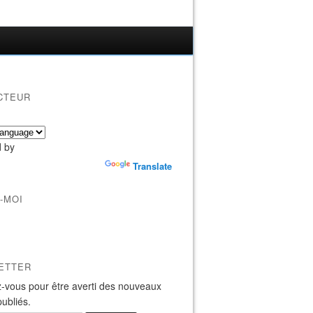
CTEUR
 by
Translate
-MOI
ETTER
-vous pour être averti des nouveaux
publiés.