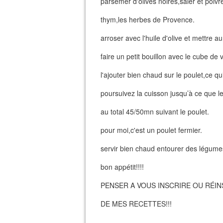
parsemer d'olives noires,saler et poivr
thym,les herbes de Provence.
arroser avec l'huile d'olive et mettre 
faire un petit bouillon avec le cube de 
l'ajouter bien chaud sur le poulet,ce qu
poursuivez la cuisson jusqu’à ce que l
au total 45/50mn suivant le poulet.
pour moi,c'est un poulet fermier.
servir bien chaud entourer des légume
bon appétit!!!!
PENSER A VOUS INSCRIRE OU RÉI
DE MES RECETTES!!!