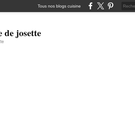
Tous nos blogs cuisine
e de josette
tte