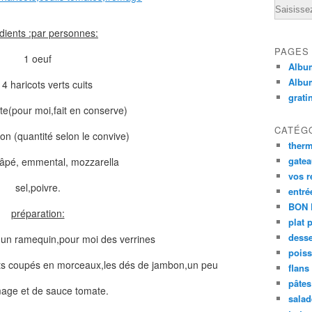
Email
dients :par personnes:
PAGES
1 oeuf
Album
Albu
4 haricots verts cuits
grati
e(pour moi,fait en conserve)
CATÉG
n (quantité selon le convive)
ther
gate
âpé, emmental, mozzarella
vos r
sel,poivre.
entré
BON 
préparation:
plat 
desse
 un ramequin,pour moi des verrines
poiss
cots coupés en morceaux,les dés de jambon,un peu
flans
pâtes 
age et de sauce tomate.
salad