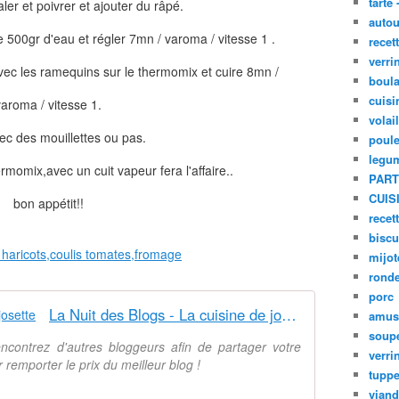
tarte 
aler et poivrer et ajouter du râpé.
autou
 500gr d'eau et régler 7mn / varoma / vitesse 1 .
recet
verri
vec les ramequins sur le thermomix et cuire 8mn /
boula
cuisi
varoma / vitesse 1.
volai
vec des mouillettes ou pas.
poule
legu
rmomix,avec un cuit vapeur fera l'affaire..
PART
CUIS
bon appétit!!
recet
biscu
mijot
ronde
porc
La Nuit des Blogs - La cuisine de josette
amus
soup
ncontrez d'autres bloggeurs afin de partager votre
verri
 remporter le prix du meilleur blog !
tupp
viand