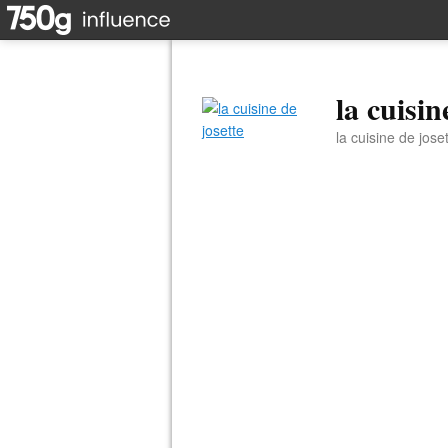
la cuisin
la cuisine de jose