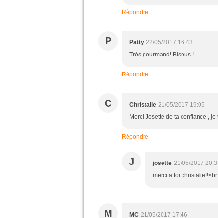
Répondre
P
Patty
22/05/2017 16:43
Très gourmand! Bisous !
Répondre
C
Christalie
21/05/2017 19:05
Merci Josette de ta confiance , je
Répondre
J
josette
21/05/2017 20:3
merci a toi christalie!!<
M
MC
21/05/2017 17:46