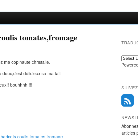
,coulis tomates,fromage
TRADU
ez ma copinaute christalie.
Powered
gé deux,c'est délicieux,sa ma fait
eux!! bouhhhh !!!
SUIVEZ
NEWSL
Abonnez
articles 