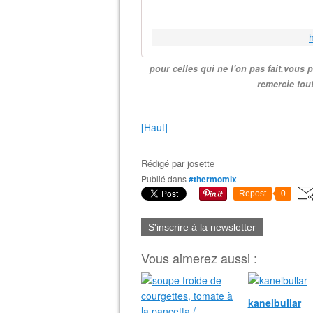
h
pour celles qui ne l'on pas fait,vous 
remercie tout
[Haut]
Rédigé par
josette
Publié dans
#thermomix
Repost
0
S'inscrire à la newsletter
Vous aimerez aussi :
kanelbullar