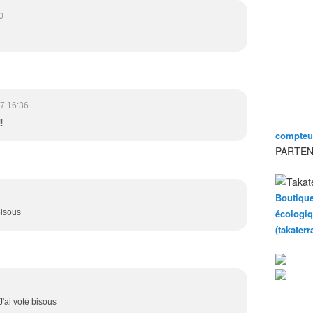
0
7 16:36
!
compteur
PARTEN
Boutique
écologiq
bisous
(takater
J'ai voté bisous