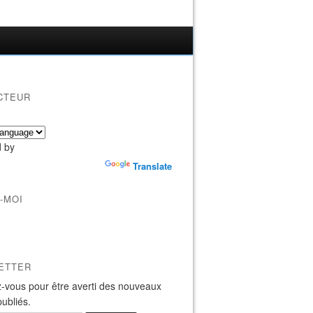
CTEUR
 by
Translate
-MOI
ETTER
-vous pour être averti des nouveaux
publiés.