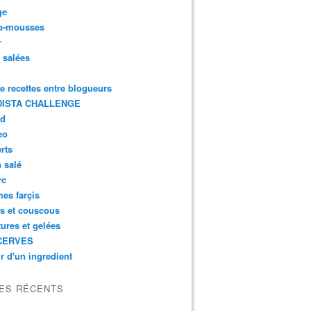
ge
e-mousses
r
s salées
de recettes entre blogueurs
ISTA CHALLENGE
rd
eo
rts
n salé
rc
es farçis
es et couscous
tures et gelées
CERVES
r d'un ingredient
LES RÉCENTS