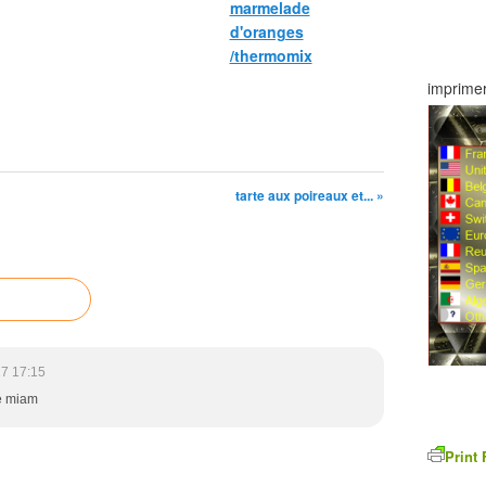
marmelade
d'oranges
/thermomix
imprimer
tarte aux poireaux et... »
7 17:15
e miam
Print 