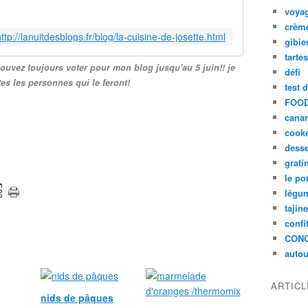
voya
crèm
ttp://lanuitdesblogs.fr/blog/la-cuisine-de-josette.html
gibie
tarte
pouvez toujours voter pour mon blog jusqu'au 5 juin!! je
défi
es les personnes qui le feront!
test 
FOOD
cana
cook
desse
grati
le po
légum
tajin
confi
CON
autou
ARTIC
nids de pâques