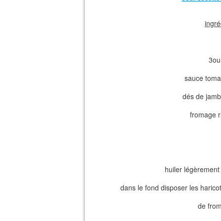
ingré
3ou 
sauce tomat
dés de jambo
fromage r
huiler légèrement
dans le fond disposer les hari
de from