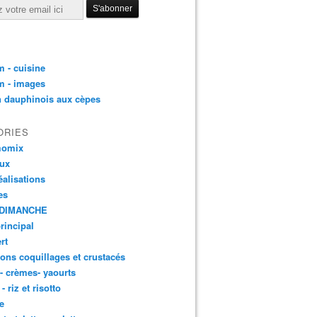
 - cuisine
m - images
n dauphinois aux cèpes
ORIES
momix
aux
éalisations
es
DIMANCHE
principal
rt
ons coquillages et crustacés
 - crèmes- yaourts
- riz et risotto
e