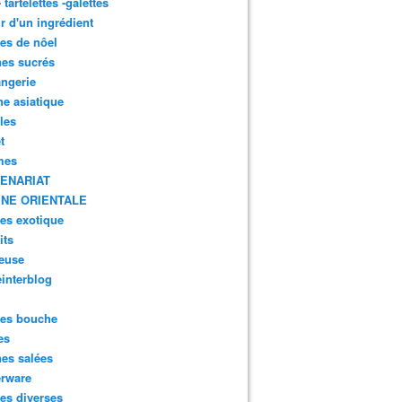
- tartelettes -galettes
r d'un ingrédient
tes de nôel
nes sucrés
ngerie
ne asiatique
lles
t
mes
ENARIAT
INE ORIENTALE
tes exotique
its
euse
interblog
es bouche
es
nes salées
erware
es diverses