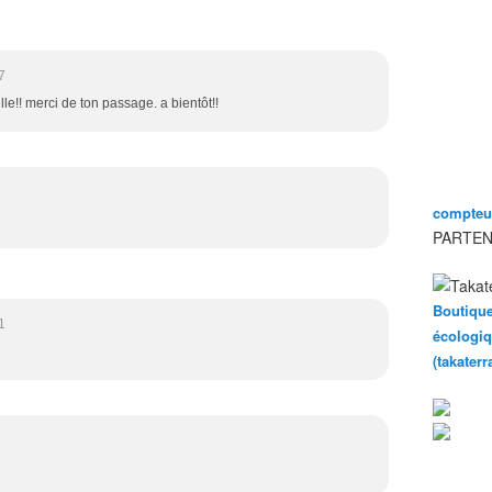
7
le!! merci de ton passage. a bientôt!!
compteur
PARTEN
Boutique
1
écologiq
(takater