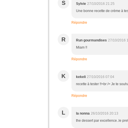
S
Sylvie
27/10/2016 21:25
Une bonne recette de crème à test
Répondre
R
Run gourmandises
27/10/2016 
Miam !!
Répondre
K
kekeli
27/10/2016 07:04
recette à tester !!<br /> Je te so
Répondre
L
la nonna
26/10/2016 20:13
the dessert par excellence..le pr