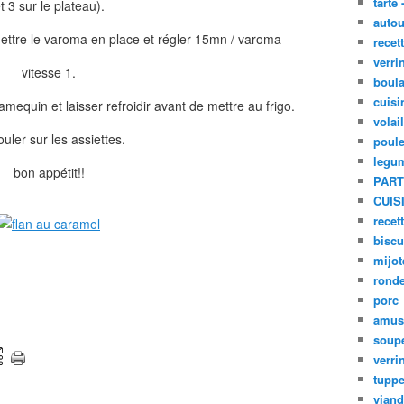
tarte 
t 3 sur le plateau).
autou
ettre le varoma en place et régler 15mn / varoma
recet
verri
vitesse 1.
boula
cuisi
mequin et laisser refroidir avant de mettre au frigo.
volai
uler sur les assiettes.
poule
legu
bon appétit!!
PART
CUIS
recet
biscu
mijot
ronde
porc
amus
soup
verri
tupp
viand