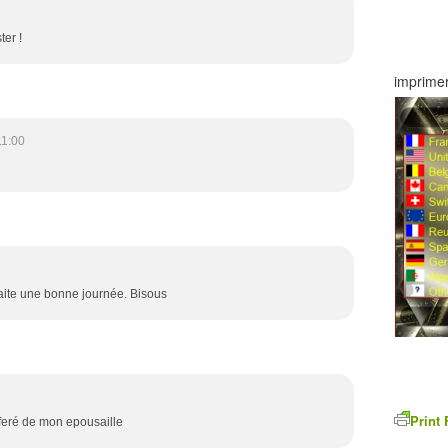
er !
imprimer
11:00
uhaite une bonne journée. Bisous
Print 
eferé de mon epousaille