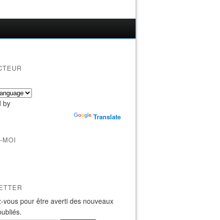
CTEUR
 by
Translate
-MOI
ETTER
-vous pour être averti des nouveaux
publiés.