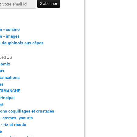
 - cuisine
m - images
n dauphinois aux cèpes
ORIES
momix
aux
éalisations
es
DIMANCHE
principal
rt
ons coquillages et crustacés
 - crèmes- yaourts
- riz et risotto
e