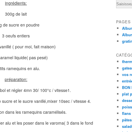
Email
ingrédients:
300g de lait
PAGES
g de sucre en poudre
Album
Albu
3 oeufs entiers
grati
anillé ( pour moi, fait maison)
CATÉG
aramel liquide( pas pesé)
ther
gate
tits ramequins en alu.
vos r
préparation:
entré
BON 
 bol et régler 4mn 30/ 100°c / vitesse1.
plat 
desse
 sucre et le sucre vanillé,mixer 10sec / vitesse 4.
poiss
ion dans les ramequins caramélisés.
flans
pâtes 
r alu et les poser dans le varoma( 3 dans le fond
salad