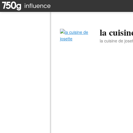
la cuisin
la cuisine de jose