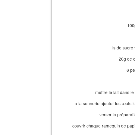
100
1s de sucre v
20g de c
6 pe
mettre le lait dans le
a la sonnerie,ajouter les œufs,le
verser la préparat
couvrir chaque ramequin de papie