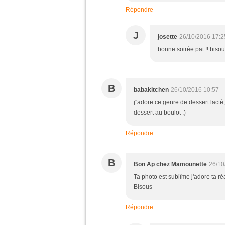
Répondre
J
josette
26/10/2016 17:2
bonne soirée pat !! biso
B
babakitchen
26/10/2016 10:57
j''adore ce genre de dessert lacté
dessert au boulot :)
Répondre
B
Bon Ap chez Mamounette
26/10
Ta photo est sublîme j'adore ta ré
Bisous
Répondre