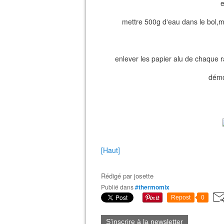
e
mettre 500g d'eau dans le bol,m
enlever les papier alu de chaque ra
démo
[Haut]
Rédigé par
josette
Publié dans
#thermomix
Repost
0
S'inscrire à la newsletter