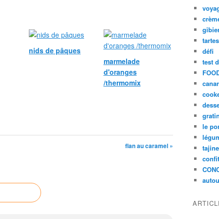
voya
crèm
gibie
tarte
nids de pâques
défi
marmelade
test 
d'oranges
FOOD
/thermomix
cana
cook
desse
grati
le po
légum
flan au caramel »
tajin
confi
CON
autou
ARTIC