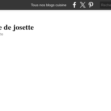
Tous nos blogs cuisine
e de josette
tte