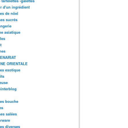
- tartelettes -galettes
r d'un ingrédient
tes de nôel
nes sucrés
ngerie
ne asiatique
lles
t
mes
ENARIAT
INE ORIENTALE
tes exotique
its
euse
interblog
es bouche
es
nes salées
erware
es diverses