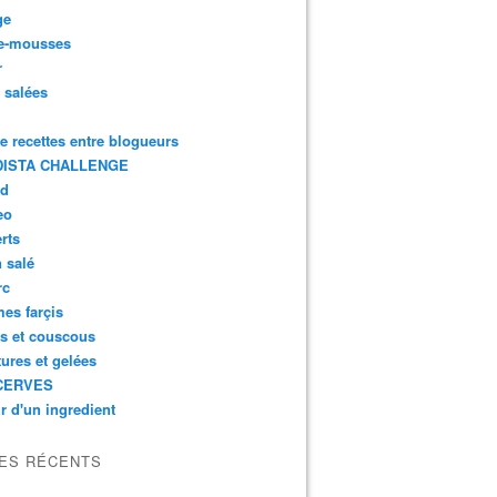
ge
e-mousses
r
s salées
de recettes entre blogueurs
ISTA CHALLENGE
rd
eo
rts
n salé
rc
es farçis
es et couscous
tures et gelées
CERVES
r d'un ingredient
LES RÉCENTS