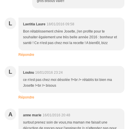
gros bisous vale!!
L
Laetitia Laure
18/01/2016 09:58
Bon rétablissement chère Josette, j'en profite pour te
souhaiter également une très belle année 2016 : bonheur et
santé ! Ce n'est pas chez moi la recette ! A bientôt, bizz
Répondre
L
Loulou
16/01/2016 23:24
ce n'est pas chez moi désolée !!<br /> rétablis toi bien ma
Josette !<br /> bisous
Répondre
A
anne marie
16/01/2016 20:48
surtout prenez soin de vous,ma maman me faisait une
décoction de ronces pour l'angine<br /> n'attendez pas pour