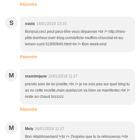
Répondre
S
soizic
16/01/2016 13:15
Bonjour,ceci peut peut-être vous dépanner.<br /> http://mes-
ptits-bonheur.over-blog.com/article-muffins-chocolat-et-au-
lemon-curd-51890940.html<br /> Bon week-end
Répondre
M
mamimijane
16/01/2016 11:27
prends soin de toi josette,<br /> je ne vois pas sur quel blog tu
as vu cette recette,mais quelqu'un va bien se manifester,<br />
reste au chaud bizzzzz
Répondre
M
Mely
16/01/2016 11:17
Bon rétablissement !<br /> J'espère que tu la retrouveras !<br