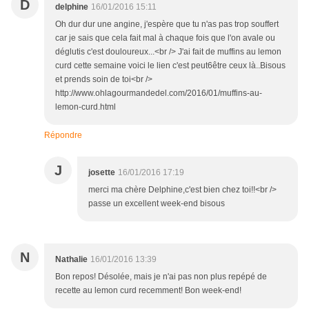
D
delphine
16/01/2016 15:11
Oh dur dur une angine, j'espère que tu n'as pas trop souffert
car je sais que cela fait mal à chaque fois que l'on avale ou
déglutis c'est douloureux...<br /> J'ai fait de muffins au lemon
curd cette semaine voici le lien c'est peut6être ceux là..Bisous
et prends soin de toi<br />
http://www.ohlagourmandedel.com/2016/01/muffins-au-
lemon-curd.html
Répondre
J
josette
16/01/2016 17:19
merci ma chère Delphine,c'est bien chez toi!!<br />
passe un excellent week-end bisous
N
Nathalie
16/01/2016 13:39
Bon repos! Désolée, mais je n'ai pas non plus repépé de
recette au lemon curd recemment! Bon week-end!