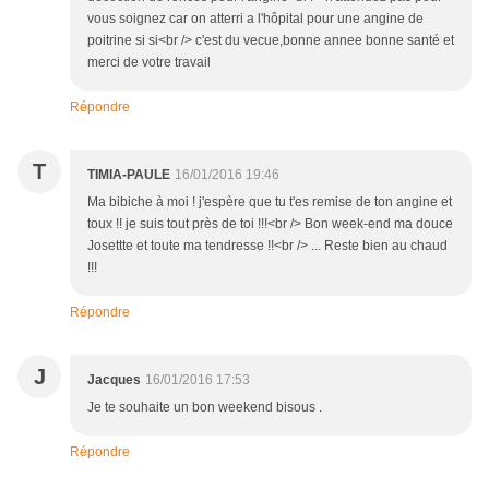
vous soignez car on atterri a l'hôpital pour une angine de
poitrine si si<br /> c'est du vecue,bonne annee bonne santé et
merci de votre travail
Répondre
T
TIMIA-PAULE
16/01/2016 19:46
Ma bibiche à moi ! j'espère que tu t'es remise de ton angine et
toux !! je suis tout près de toi !!!<br /> Bon week-end ma douce
Josettte et toute ma tendresse !!<br /> ... Reste bien au chaud
!!!
Répondre
J
Jacques
16/01/2016 17:53
Je te souhaite un bon weekend bisous .
Répondre