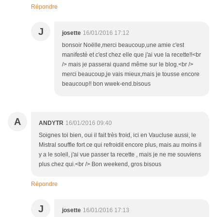
Répondre
J
josette
16/01/2016 17:12
bonsoir Noëlle,merci beaucoup,une amie c'est
manifesté et c'est chez elle que j'ai vue la recette!!<br
/> mais je passerai quand même sur le blog.<br />
merci beaucoup,je vais mieux,mais je tousse encore
beaucoup!! bon wwek-end.bisous
A
ANDYTR
16/01/2016 09:40
Soignes toi bien, oui il fait très froid, ici en Vaucluse aussi, le
Mistral souffle fort ce qui refroidit encore plus, mais au moins il
y a le soleil, j'ai vue passer ta recette , mais je ne me souviens
plus chez qui.<br /> Bon weekend, gros bisous
Répondre
J
josette
16/01/2016 17:13