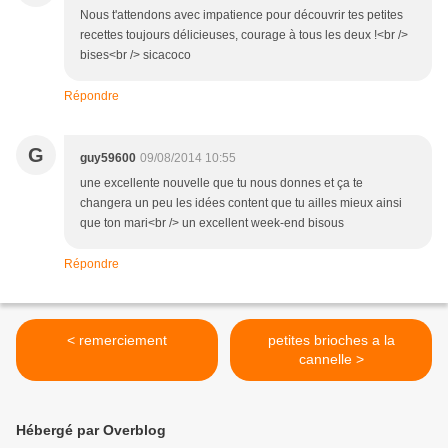
Nous t'attendons avec impatience pour découvrir tes petites
recettes toujours délicieuses, courage à tous les deux !<br />
bises<br /> sicacoco
Répondre
G
guy59600
09/08/2014 10:55
une excellente nouvelle que tu nous donnes et ça te
changera un peu les idées content que tu ailles mieux ainsi
que ton mari<br /> un excellent week-end bisous
Répondre
< remerciement
petites brioches a la
cannelle >
Hébergé par Overblog