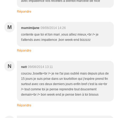
avec impatience vos recettes a bientot marcelle de nice
Répondre
M
mamimijane
09/08/2014 14:26
contente que toi et ton mari ,vous alliez mieux,<br /> je
t'attends avec impatience ,bon week-end bizzzzz
Répondre
N
natt
09/08/2014 13:11
coucou Josette<br /> je ne t'ai pas oublié mais depuis plus de
15 jours je suis prise dans un tourbillon qui j'espère prend fin
surtout avec ces deux derniers jours enfin bref c'est la vie<br
/> tout comme toi je pense reprendre tout doucement
demain<br /> bon week end je pense bien à toi bisous
Répondre