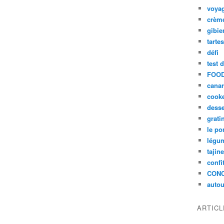
voya
crèm
gibie
tarte
défi
test 
FOOD
cana
cook
desse
grati
le po
légum
tajin
confi
CON
autou
ARTIC