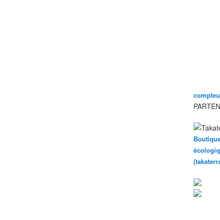
compteur
PARTEN
Boutique
écologiq
(takater