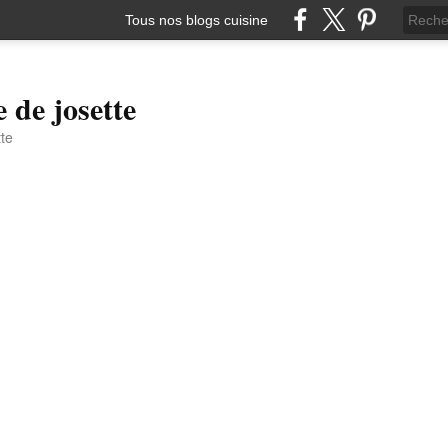
Tous nos blogs cuisine
e de josette
tte