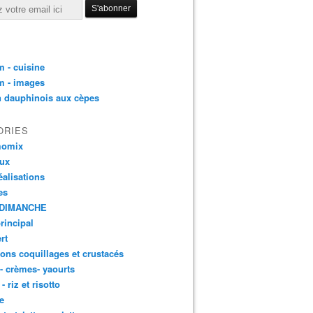
 - cuisine
m - images
n dauphinois aux cèpes
ORIES
momix
aux
éalisations
es
DIMANCHE
principal
rt
ons coquillages et crustacés
 - crèmes- yaourts
- riz et risotto
e