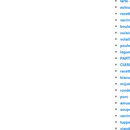
tarte 
autou
recet
verri
boula
cuisi
volai
poule
legu
PART
CUIS
recet
biscu
mijot
ronde
porc
amus
soup
verri
tupp
viand