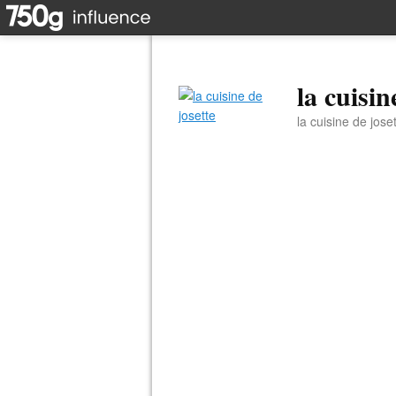
la cuisin
la cuisine de jose