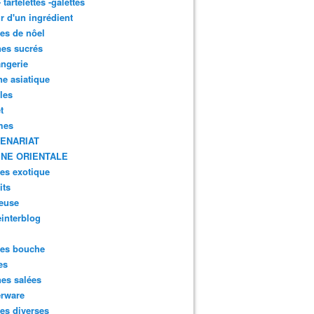
- tartelettes -galettes
r d'un ingrédient
tes de nôel
nes sucrés
ngerie
ne asiatique
lles
t
mes
ENARIAT
INE ORIENTALE
tes exotique
its
euse
interblog
es bouche
es
nes salées
erware
es diverses