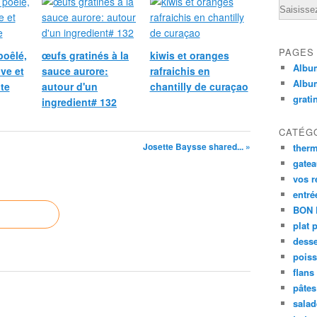
Email
PAGES
poêlé,
œufs gratinés à la
kiwis et oranges
Album
ive et
sauce aurore:
rafraichis en
Albu
te
autour d'un
chantilly de curaçao
grati
ingredient# 132
CATÉG
Josette Baysse shared... »
ther
gate
vos r
entré
BON 
plat 
desse
poiss
flans
pâtes 
salad