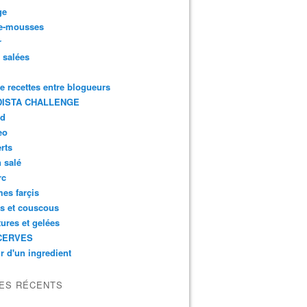
ge
e-mousses
r
s salées
de recettes entre blogueurs
ISTA CHALLENGE
rd
eo
rts
n salé
rc
es farçis
es et couscous
tures et gelées
CERVES
r d'un ingredient
LES RÉCENTS