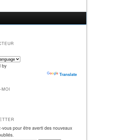
CTEUR
 by
Translate
-MOI
ETTER
-vous pour être averti des nouveaux
publiés.