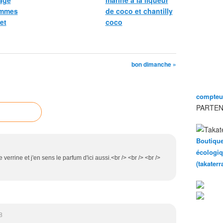
age
mariné à la liqueur
ommes
de coco et chantilly
et
coco
bon dimanche »
compteur
PARTEN
Boutique
écologiq
 verrine et j'en sens le parfum d'ici aussi.<br /> <br /> <br />
(takater
8