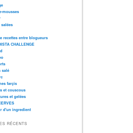
ge
e-mousses
r
s salées
de recettes entre blogueurs
ISTA CHALLENGE
rd
eo
rts
n salé
rc
es farçis
es et couscous
tures et gelées
CERVES
r d'un ingredient
LES RÉCENTS