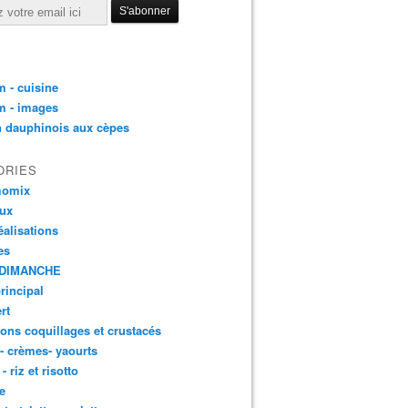
 - cuisine
m - images
n dauphinois aux cèpes
ORIES
momix
aux
éalisations
es
DIMANCHE
principal
rt
ons coquillages et crustacés
 - crèmes- yaourts
- riz et risotto
e