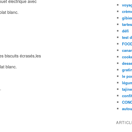
fouet électrique avec
voya
crèm
olat blanc.
gibie
tarte
défi
test 
FOOD
cana
es biscuits écrasés,les
cook
desse
lat blanc.
grati
le po
légum
.
tajin
confi
CON
autou
ARTIC