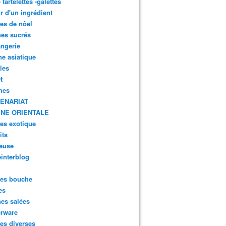
- tartelettes -galettes
r d'un ingrédient
tes de nôel
nes sucrés
ngerie
ne asiatique
lles
t
mes
ENARIAT
INE ORIENTALE
tes exotique
its
euse
interblog
es bouche
es
nes salées
erware
es diverses