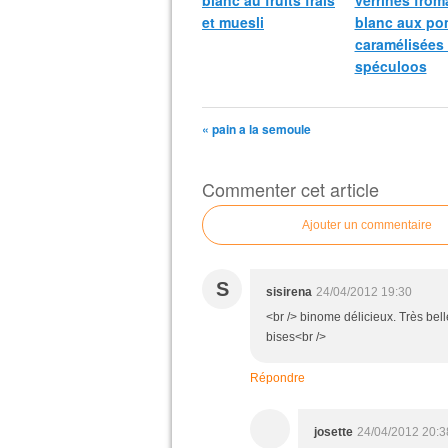
blanc au fruits frais
verrines from
et muesli
blanc aux p
caramélisées 
spéculoos
« pain a la semoule
Commenter cet article
Ajouter un commentaire
S
sisirena
24/04/2012 19:30
<br /> binome délicieux. Très belle
bises<br />
Répondre
josette
24/04/2012 20:3