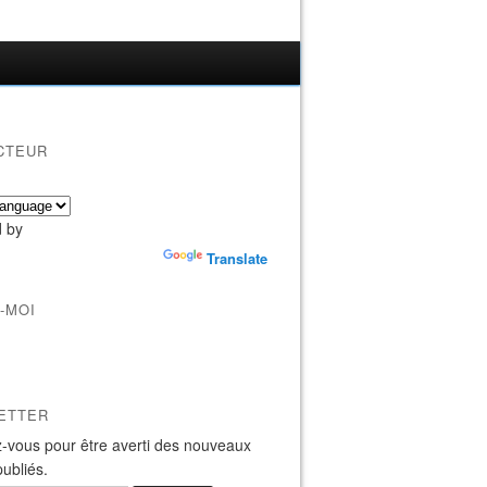
CTEUR
 by
Translate
-MOI
ETTER
-vous pour être averti des nouveaux
publiés.