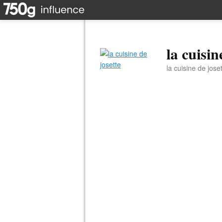
la cuisin
la cuisine de jose