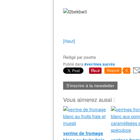
[Haut]
Rédigé par
josette
Publié dans
#verrines sucrés
Repost
0
S'inscrire à la newsletter
Vous aimerez aussi :
verrine de fromage