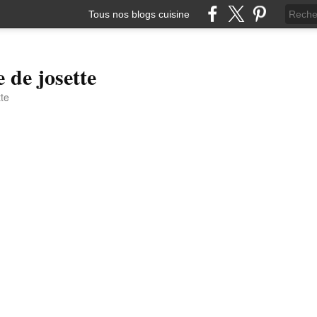
Tous nos blogs cuisine
e de josette
tte