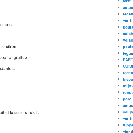
tarte 
n.
autou
recet
verri
s cubes
boula
cuisi
volai
le citron
poule
legu
ueur et grattée
PART
CUIS
ndantes.
recet
biscu
mijot
ronde
porc
amus
soup
t et laisser refroidir.
verri
tupp
viand