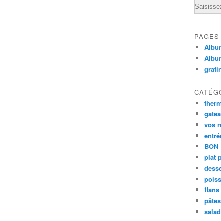
Email
PAGES
Album
Albu
grati
CATÉG
ther
gate
vos r
entré
BON 
plat 
desse
poiss
flans
pâtes 
salad