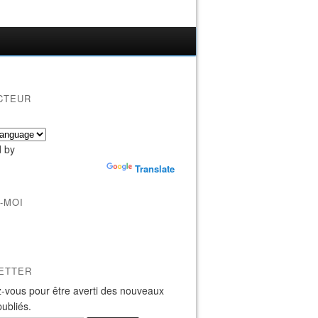
CTEUR
 by
Translate
-MOI
ETTER
-vous pour être averti des nouveaux
publiés.