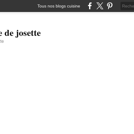
Tous nos blogs cuisine
e de josette
tte