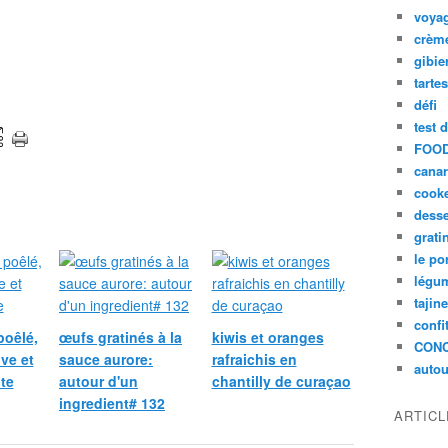
voya
crèm
gibie
tarte
défi
test 
FOOD
cana
cook
desse
grati
le po
légum
tajin
confi
poêlé,
œufs gratinés à la
kiwis et oranges
CON
ive et
sauce aurore:
rafraichis en
autou
te
autour d'un
chantilly de curaçao
ingredient# 132
ARTIC