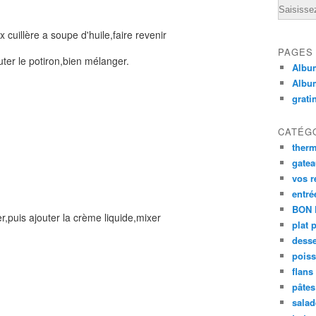
Email
 cuillère a soupe d'huile,faire revenir
PAGES
outer le potiron,bien mélanger.
Album
Albu
grati
CATÉG
ther
gate
vos r
entré
BON 
,puis ajouter la crème liquide,mixer
plat 
desse
poiss
flans
pâtes 
salad