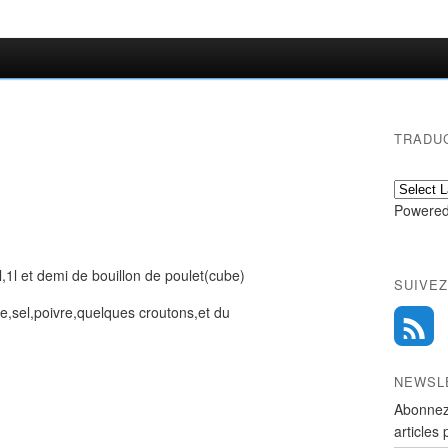
TRADU
Powered
,1l et demi de bouillon de poulet(cube)
SUIVEZ
le,sel,poivre,quelques croutons,et du
NEWSL
Abonnez
articles 