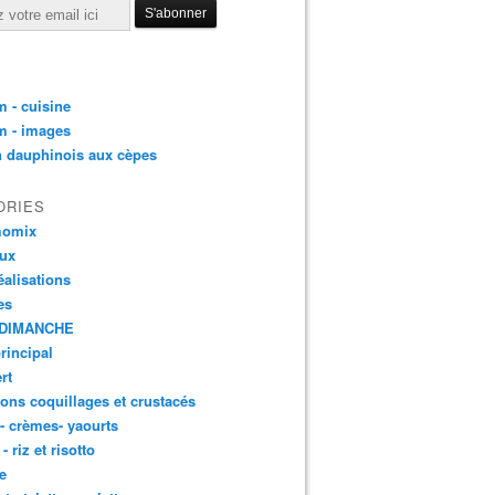
 - cuisine
m - images
n dauphinois aux cèpes
ORIES
momix
aux
éalisations
es
DIMANCHE
principal
rt
ons coquillages et crustacés
 - crèmes- yaourts
- riz et risotto
e