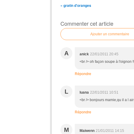
« gratin d'oranges
Commenter cet article
Ajouter un commentaire
A
anick
22/01/2011 20:45
<br /> oh façon soupe à l'oignon !!!
Répondre
L
luana
22/01/2011 10:51
<br /> bonjours mamie,qu il a l ai
Répondre
M
Maiwenn
21/01/2011 14:15