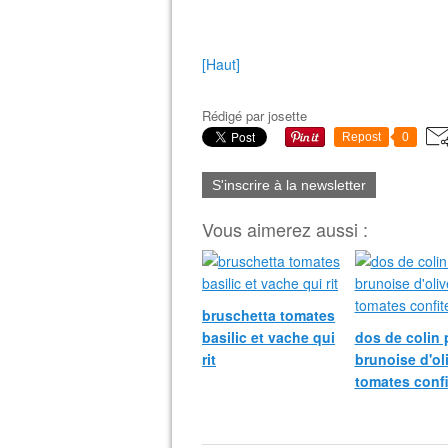
[Haut]
Rédigé par
josette
Repost
0
S'inscrire à la newsletter
Vous aimerez aussi :
bruschetta tomates
basilic et vache qui
dos de colin 
rit
brunoise d'ol
tomates confi