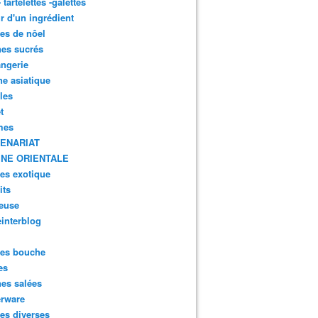
- tartelettes -galettes
r d'un ingrédient
tes de nôel
nes sucrés
ngerie
ne asiatique
lles
t
mes
ENARIAT
INE ORIENTALE
tes exotique
its
euse
interblog
es bouche
es
nes salées
erware
es diverses