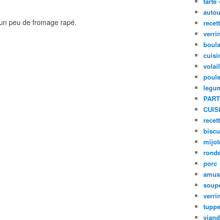
tarte 
autou
t un peu de fromage rapé.
recet
verri
boula
cuisi
volai
poule
legu
PART
CUIS
recet
biscu
mijot
ronde
porc
amus
soup
verri
tupp
viand