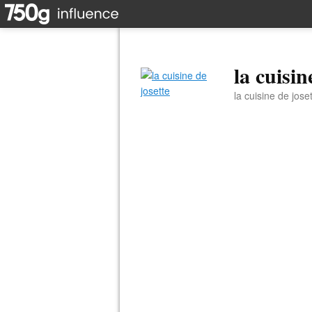
la cuisin
la cuisine de jose