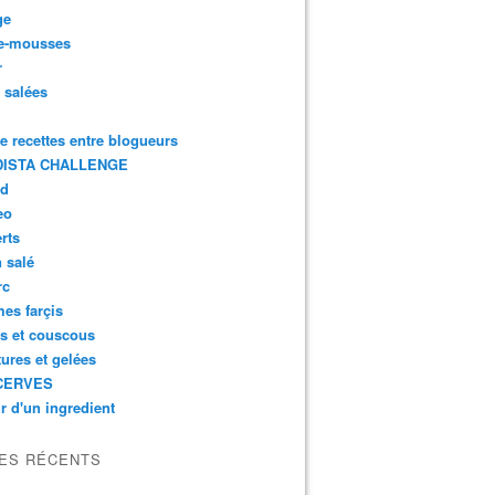
ge
e-mousses
r
s salées
de recettes entre blogueurs
ISTA CHALLENGE
rd
eo
rts
n salé
rc
es farçis
es et couscous
tures et gelées
CERVES
r d'un ingredient
LES RÉCENTS