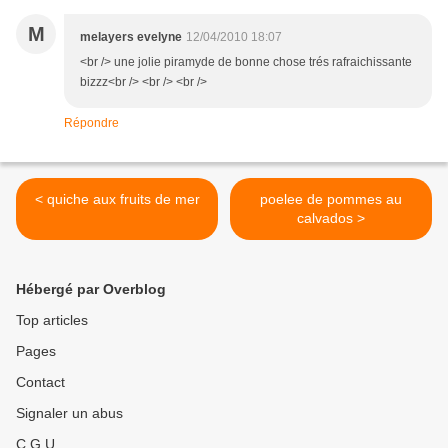
M
melayers evelyne
12/04/2010 18:07
<br /> une jolie piramyde de bonne chose trés rafraichissante
bizzz<br /> <br /> <br />
Répondre
< quiche aux fruits de mer
poelee de pommes au
calvados >
Hébergé par Overblog
Top articles
Pages
Contact
Signaler un abus
C.G.U.