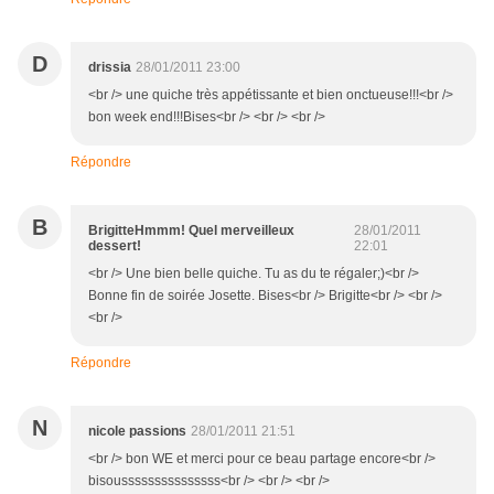
D
drissia
28/01/2011 23:00
<br /> une quiche très appétissante et bien onctueuse!!!<br />
bon week end!!!Bises<br /> <br /> <br />
Répondre
B
BrigitteHmmm! Quel merveilleux
28/01/2011
dessert!
22:01
<br /> Une bien belle quiche. Tu as du te régaler;)<br />
Bonne fin de soirée Josette. Bises<br /> Brigitte<br /> <br />
<br />
Répondre
N
nicole passions
28/01/2011 21:51
<br /> bon WE et merci pour ce beau partage encore<br />
bisousssssssssssssss<br /> <br /> <br />