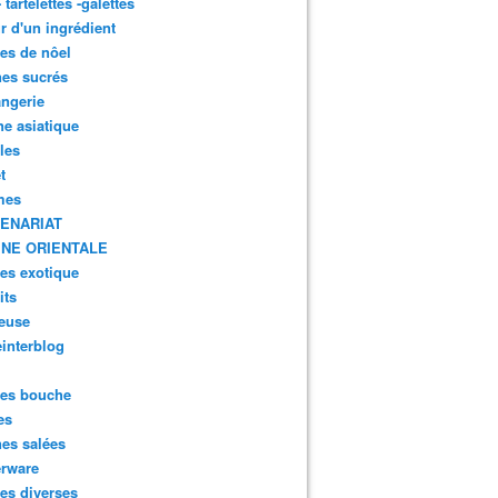
- tartelettes -galettes
r d'un ingrédient
tes de nôel
nes sucrés
ngerie
ne asiatique
lles
t
mes
ENARIAT
INE ORIENTALE
tes exotique
its
euse
interblog
es bouche
es
nes salées
erware
es diverses