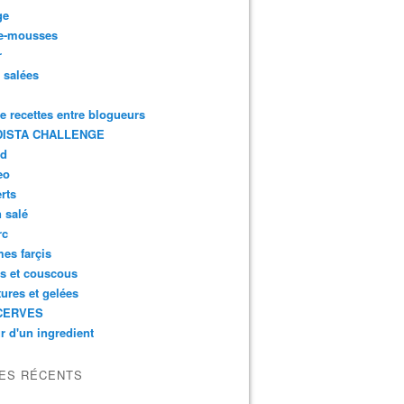
ge
e-mousses
r
s salées
de recettes entre blogueurs
ISTA CHALLENGE
rd
eo
rts
n salé
rc
es farçis
es et couscous
tures et gelées
CERVES
r d'un ingredient
LES RÉCENTS