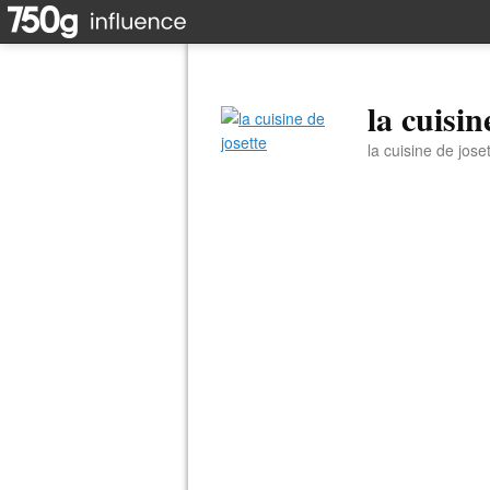
la cuisin
la cuisine de jose