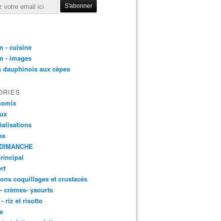
 - cuisine
m - images
n dauphinois aux cèpes
ORIES
momix
aux
éalisations
es
DIMANCHE
principal
rt
ons coquillages et crustacés
 - crèmes- yaourts
- riz et risotto
e