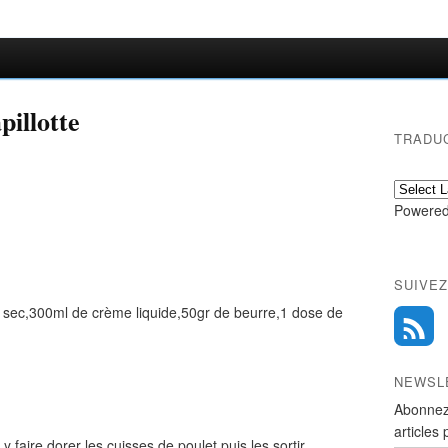
pillotte
TRADU
Powered
SUIVEZ
c sec,300ml de crème liquide,50gr de beurre,1 dose de
NEWSL
Abonnez
articles 
y faire dorer les cuisses de poulet,puis les sortir.