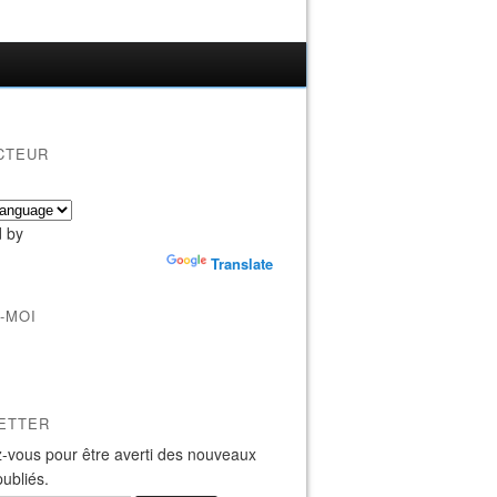
CTEUR
 by
Translate
-MOI
ETTER
-vous pour être averti des nouveaux
publiés.