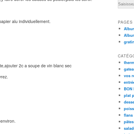
Email
papier alu individuellement.
PAGES
Album
Albu
grati
CATÉG
ther
te,ajouter 2c a soupe de vin blanc sec
gate
vos r
vrez.
entré
BON 
plat 
desse
poiss
flans
 environ.
pâtes 
salad