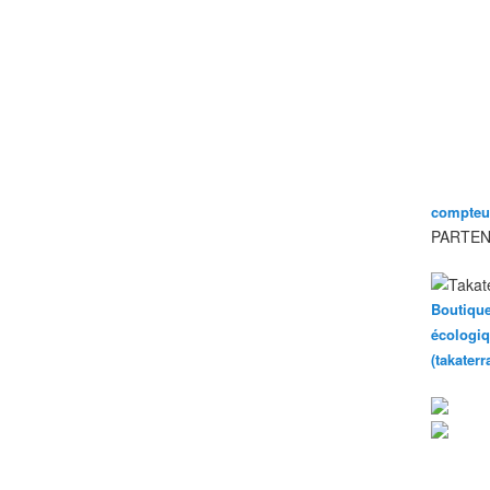
compteur
PARTEN
Boutique
écologiq
(takater