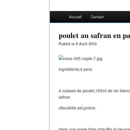
Accueil
Contact
poulet au safran en pa
Publié le 9 Avril 2010
ingrédients;4 pers:
4 cuisses de poulet,150ml de vin blan
safran
ciboulette,sel,poivre.
dans une poele faire chauffer le beurre,