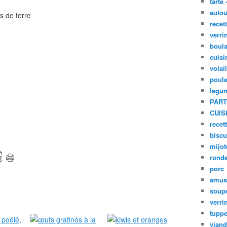
tarte 
autou
s de terre
recet
verri
boula
cuisi
volai
poule
legu
PART
CUIS
recet
biscu
mijot
ronde
porc
amus
soup
verri
tupp
viand