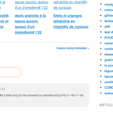
voya
crèm
poêlé,
œufs gratinés à la
kiwis et oranges
gibie
ive et
sauce aurore:
rafraichis en
tarte
te
autour d'un
chantilly de curaçao
défi
ingredient# 132
test 
FOOD
cana
fouace aveyronnaise »
cook
desse
grati
le po
légum
tajin
confi
CON
4:24
autou
otte à faire bizz je t'es envoyé la colombe bizzz<br /> <br /> <br
ARTIC