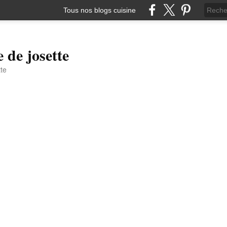
Tous nos blogs cuisine
e de josette
tte