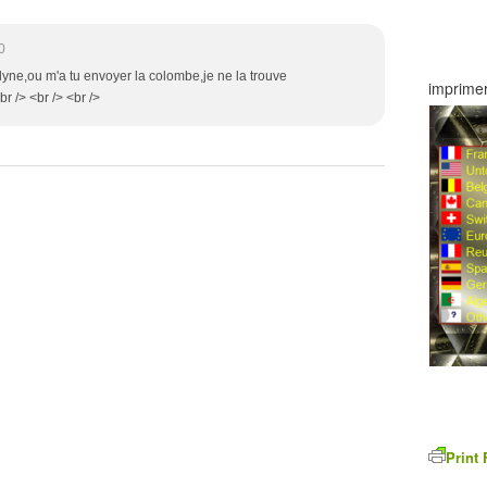
0
elyne,ou m'a tu envoyer la colombe,je ne la trouve
imprimer
r /> <br /> <br />
Print 