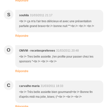
Répondre
S
souhila
31/03/2011 21:17
<br /> ça m'a l'air tres délicieux et avec une présentation
parfaite grand bravo<br /> bonne nuit **<br /> <br /> <br />
Répondre
O
OMVM - recettespreferees
31/03/2011 20:48
<br /> Tres belle assiette. j'en profite pour passer chez les
sponsors *<br /> <br /> <br />
Répondre
C
carvalho maria
31/03/2011 18:33
<br /> Très belle assiette bien gourmand!<br /> Bonne fin
d'après midi ma jolie, bises;-)*<br /> <br /> <br />
Répondre