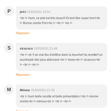
P
prici
31/03/2011 22:01
<br /> Hum, ce plat est très beau!!! Et doit être super bon!<br
/> Bonne soirée Prici<br /> <br /> <br />
Répondre
S
sicacoco
31/03/2011 21:49
<br /> oh !! un vrai feu d'artifice dans la bouche!! ta recette!! un
sucré/salé dès plus alléchant.<br /> bises<br /> sicacoco<br
/> <br /> <br />
Répondre
M
Minoux
31/03/2011 21:33
<br /> hum belle recette et belle présentation !<br /> bonne
soirée<br /> minoux<br /> <br /> <br />