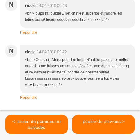
N
nicole
14/04/2010 09:43
<br /> oups j'ai oublié...Ton chat est superbe et j'adore les
félins aussi! bisoussssssssssss<br /> <br /> <br />
Répondre
N
nicole
14/04/2010 09:42
<br /> Coucou...Merci pour ton lien...N'oublie pas de le mettre
quand tu me laisses un comm....Je découvre donc ce joli blog
et ce dernier billet me fait fondre de gourmandise!
bisoussssssssssssss et<br /> douce journée à toi. A très
vite<br /> <br /> <br />
Répondre
< poelee de pommes au
poelée de poivrons >
calvados