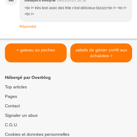
melayers evelyne
09/05/2010 18:58
<br /> trés bon avec des frite c'est délicieux bizzzz<br /> <br />
<br />
Répondre
< gateau au peches
salade de gésier confit aux
échalotes >
Hébergé par Overblog
Top articles
Pages
Contact
Signaler un abus
C.G.U.
Cookies et données personnelles