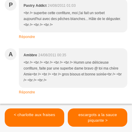
P
Pastry Addict
24/08/2011 01:03
<br /> superbe cette confiture, moi j'ai fait un sorbet
aujourd'hui avec des pêches blanches... Hâte de le déguster.
<br /> <br /> <br />
Répondre
A
Ambbre
24/08/2011 00:35
<br /> <br /> <br /> <br /> <br /> Humm une délicieuse
confiture, faite par une superbe dame bravo @ toi ma chère
Amie<br /> <br /> <br /> gros bisous et bonne soirée<br /> <br
/> <br /> <br />
Répondre
< charlotte aux fraises
escargots a la sauce
piquante >