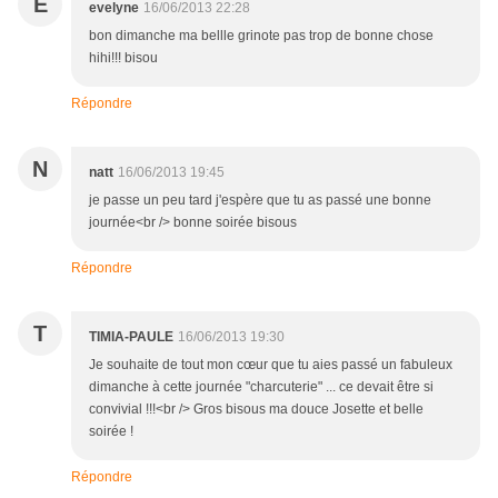
E
evelyne
16/06/2013 22:28
bon dimanche ma bellle grinote pas trop de bonne chose
hihi!!! bisou
Répondre
N
natt
16/06/2013 19:45
je passe un peu tard j'espère que tu as passé une bonne
journée<br /> bonne soirée bisous
Répondre
T
TIMIA-PAULE
16/06/2013 19:30
Je souhaite de tout mon cœur que tu aies passé un fabuleux
dimanche à cette journée "charcuterie" ... ce devait être si
convivial !!!<br /> Gros bisous ma douce Josette et belle
soirée !
Répondre