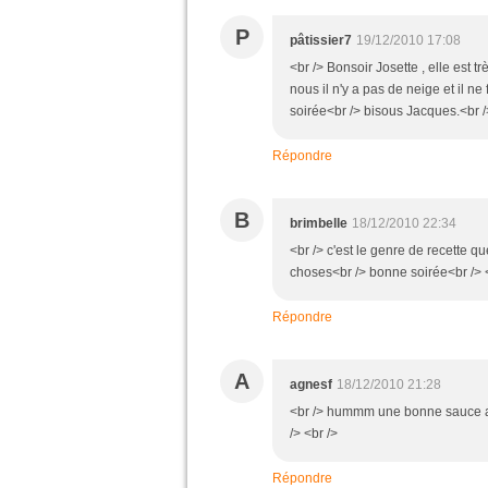
P
pâtissier7
19/12/2010 17:08
<br /> Bonsoir Josette , elle est 
nous il n'y a pas de neige et il ne
soirée<br /> bisous Jacques.<br />
Répondre
B
brimbelle
18/12/2010 22:34
<br /> c'est le genre de recette qu
choses<br /> bonne soirée<br /> <
Répondre
A
agnesf
18/12/2010 21:28
<br /> hummm une bonne sauce au 
/> <br />
Répondre