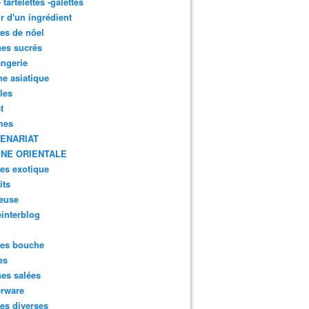
- tartelettes -galettes
r d'un ingrédient
tes de nôel
nes sucrés
ngerie
ne asiatique
lles
t
mes
ENARIAT
INE ORIENTALE
tes exotique
its
euse
interblog
es bouche
es
nes salées
erware
es diverses