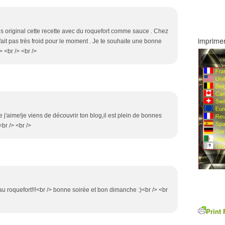
très original cette recette avec du roquefort comme sauce . Chez
imprimer
 fait pas très froid pour le moment . Je te souhaite une bonne
 <br /> <br />
e j'aime!je viens de découvrir ton blog,il est plein de bonnes
br /> <br />
roquefort!!!<br /> bonne soirée et bon dimanche :)<br /> <br
Print 