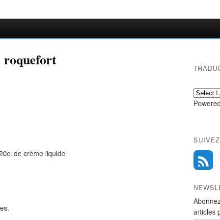
e roquefort
TRADU
Powered
SUIVEZ
,20cl de crème liquide
NEWSL
Abonnez
es.
articles 