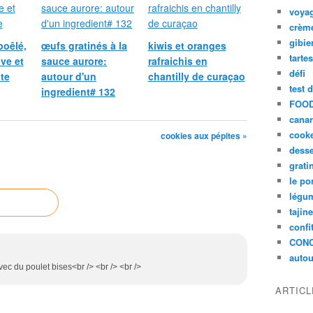
voya
crèm
gibie
poêlé,
œufs gratinés à la
kiwis et oranges
tarte
ive et
sauce aurore:
rafraichis en
défi
te
autour d'un
chantilly de curaçao
test 
ingredient# 132
FOOD
cana
cook
cookies aux pépites »
desse
grati
le po
légum
tajin
confi
CON
autou
vec du poulet bises<br /> <br /> <br />
ARTIC