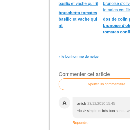
bruschetta tomates
basilic et vache qui
dos de colin 
rit
brunoise d'ol
tomates confi
« le bonhomme de neige
Commenter cet article
Ajouter un commentaire
A
anick
23/12/2010 15:45
<br /> simple et très bon surtout a
Répondre