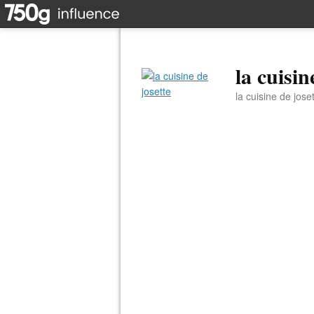
la cuisin
la cuisine de jose