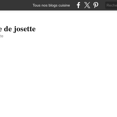
Tous nos blogs cuisine
e de josette
tte