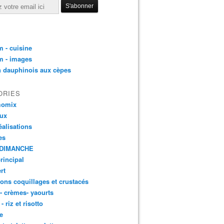
 - cuisine
m - images
n dauphinois aux cèpes
ORIES
momix
aux
éalisations
es
DIMANCHE
principal
rt
ons coquillages et crustacés
 - crèmes- yaourts
- riz et risotto
e