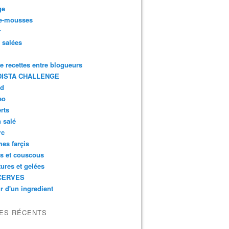
ge
e-mousses
r
s salées
de recettes entre blogueurs
ISTA CHALLENGE
rd
eo
rts
n salé
rc
es farçis
es et couscous
tures et gelées
CERVES
r d'un ingredient
LES RÉCENTS