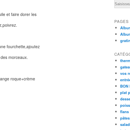
Email
le et faire dorer les
PAGES
z,poivrez.
Album
Albu
grati
une fourchette,ajoutez
CATÉG
te des morceaux.
ther
gate
vos r
mélange roque+crème
entré
BON 
plat 
desse
poiss
flans
pâtes 
salad