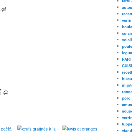
tarte 
autou
recet
verri
boula
cuisi
volai
poule
legu
PART
CUIS
recet
biscu
mijot
ronde
porc
amus
soup
verri
tupp
viand