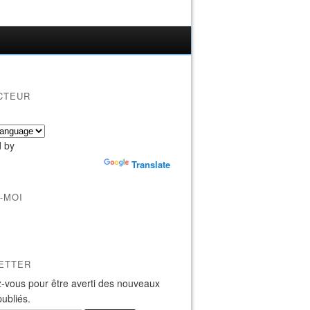
CTEUR
 by
Translate
-MOI
ETTER
-vous pour être averti des nouveaux
publiés.