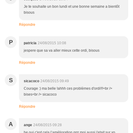
Je te souhaite un bon lundi et une bonne semaine a bientôt
bisous
Répondre
P
patricia
24/08/2015 10:08
jespere que sa va aller mieux cette ordi, bisous
Répondre
S
sicacoco
24/08/2015 09:49
Courage :) ma belle !ahhh ces problèmes d'ordi!!!<br />
bises<br /> sicacoco
Répondre
A
ange
24/08/2015 09:28
he oui c'est cela l’amélioration grrr moi aussi j'etait sur xp