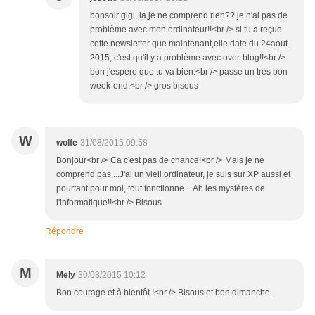
bonsoir gigi, la,je ne comprend rien?? je n'ai pas de
problème avec mon ordinateur!!<br /> si tu a reçue
cette newsletter que maintenant,elle date du 24aout
2015, c'est qu'il y a problème avec over-blog!!<br />
bon j'espère que tu va bien.<br /> passe un très bon
week-end.<br /> gros bisous
W
wolfe
31/08/2015 09:58
Bonjour<br /> Ca c'est pas de chance!<br /> Mais je ne
comprend pas....J'ai un vieil ordinateur, je suis sur XP aussi et
pourtant pour moi, tout fonctionne....Ah les mystères de
l'informatique!!<br /> Bisous
Répondre
M
Mely
30/08/2015 10:12
Bon courage et à bientôt !<br /> Bisous et bon dimanche.