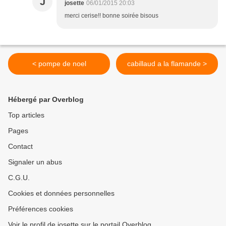
J
josette
06/01/2015 20:03
merci cerise!! bonne soirée bisous
< pompe de noel
cabillaud a la flamande >
Hébergé par Overblog
Top articles
Pages
Contact
Signaler un abus
C.G.U.
Cookies et données personnelles
Préférences cookies
Voir le profil de josette sur le portail Overblog