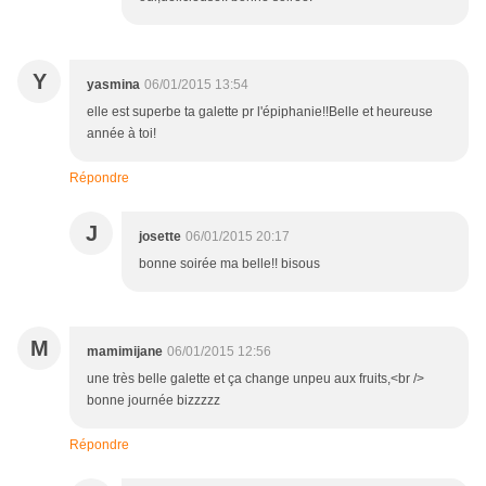
Y
yasmina
06/01/2015 13:54
elle est superbe ta galette pr l'épiphanie!!Belle et heureuse
année à toi!
Répondre
J
josette
06/01/2015 20:17
bonne soirée ma belle!! bisous
M
mamimijane
06/01/2015 12:56
une très belle galette et ça change unpeu aux fruits,<br />
bonne journée bizzzzz
Répondre