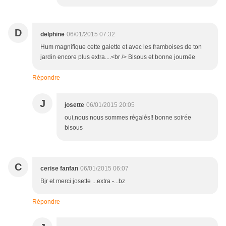
D
delphine
06/01/2015 07:32
Hum magnifique cette galette et avec les framboises de ton
jardin encore plus extra....<br /> Bisous et bonne journée
Répondre
J
josette
06/01/2015 20:05
oui,nous nous sommes régalés!! bonne soirée
bisous
C
cerise fanfan
06/01/2015 06:07
Bjr et merci josette ...extra -...bz
Répondre