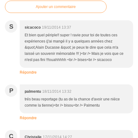
Ajouter un commentaire
S
sicacoco
19/11/2014 13:37
Et bien quel périple!! super ! ravie pour toi de toutes ces
expériences (j'ai mangé il y a quelques années chez
&quot;Alain Ducasse &quot; je peux te dire que cela m'a
laissé un souvenir mémorable !!! )<br /> Mais je vois que ce
n'est pas fini !!!ouahhhhh <br /> bises<br /> sicacoco
Répondre
P
palmentu
18/11/2014 13:32
trés beau reportage (tu as de la chance d'avoir une nièce
comme la tienne)<br /> bisou<br /> Palmentu
Répondre
C
Christalie
17/11/2014 14:27