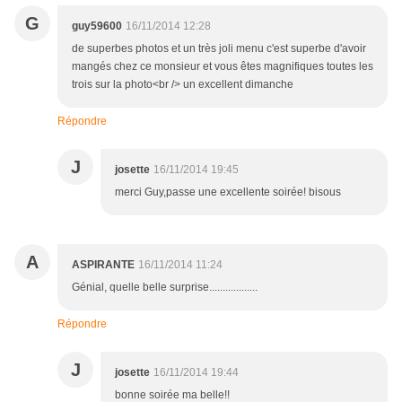
G
guy59600
16/11/2014 12:28
de superbes photos et un très joli menu c'est superbe d'avoir
mangés chez ce monsieur et vous êtes magnifiques toutes les
trois sur la photo<br /> un excellent dimanche
Répondre
J
josette
16/11/2014 19:45
merci Guy,passe une excellente soirée! bisous
A
ASPIRANTE
16/11/2014 11:24
Génial, quelle belle surprise..................
Répondre
J
josette
16/11/2014 19:44
bonne soirée ma belle!!