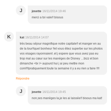
J
josette
16/11/2014 19:46
merci a toi vale!! bisous
K
kat
16/11/2014 14:07
très beau séjour magnifique notre capitale!! et manger en au
de la tour!!quel bonheur !!et vous étiez superbe sur les photos
vos visages rayonnaient .et j espere que vous avez pas eu
trop mal au cœur sur les manéges de Disney ....bizz et bon
dimanche <br /> aujourd hui j ai peu mettre mon
com!!!!pratiquement toute la semaine il y a eu rien a faire !!!!
Répondre
J
josette
16/11/2014 19:45
non,ses manèges la,je les ai laissée!! bisous ma kat!