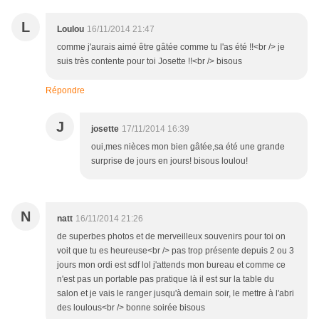
L
Loulou
16/11/2014 21:47
comme j'aurais aimé être gâtée comme tu l'as été !!<br /> je
suis très contente pour toi Josette !!<br /> bisous
Répondre
J
josette
17/11/2014 16:39
oui,mes nièces mon bien gâtée,sa été une grande
surprise de jours en jours! bisous loulou!
N
natt
16/11/2014 21:26
de superbes photos et de merveilleux souvenirs pour toi on
voit que tu es heureuse<br /> pas trop présente depuis 2 ou 3
jours mon ordi est sdf lol j'attends mon bureau et comme ce
n'est pas un portable pas pratique là il est sur la table du
salon et je vais le ranger jusqu'à demain soir, le mettre à l'abri
des loulous<br /> bonne soirée bisous