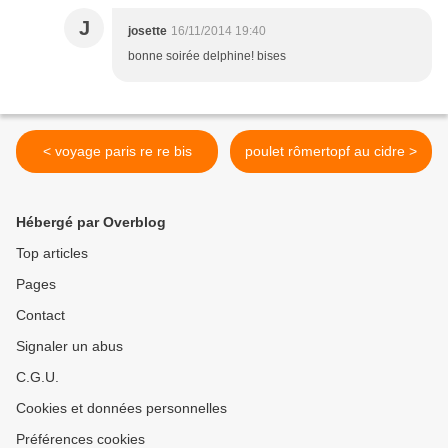
J
josette
16/11/2014 19:40
bonne soirée delphine! bises
< voyage paris re re bis
poulet rômertopf au cidre >
Hébergé par Overblog
Top articles
Pages
Contact
Signaler un abus
C.G.U.
Cookies et données personnelles
Préférences cookies