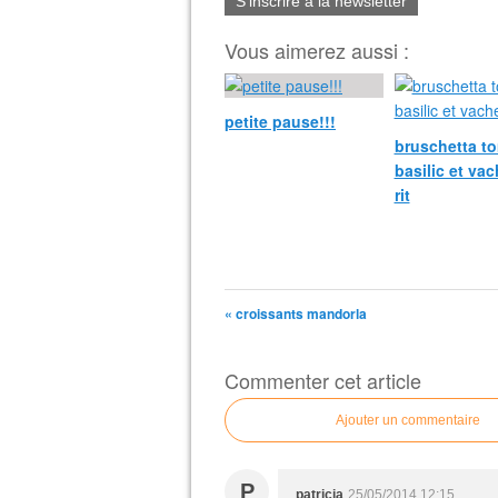
S'inscrire à la newsletter
Vous aimerez aussi :
petite pause!!!
bruschetta t
basilic et vac
rit
« croissants mandorla
Commenter cet article
Ajouter un commentaire
P
patricia
25/05/2014 12:15