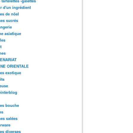
- tartelettes -galettes
r d'un ingrédient
tes de nôel
nes sucrés
ngerie
ne asiatique
lles
t
mes
ENARIAT
INE ORIENTALE
tes exotique
its
euse
interblog
es bouche
es
nes salées
erware
es diverses