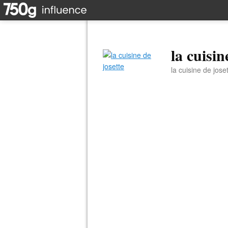
la cuisin
la cuisine de jose