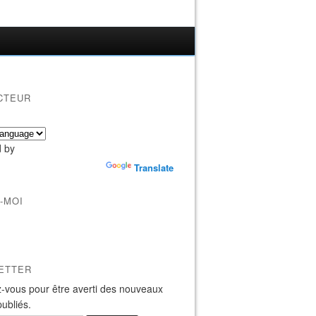
CTEUR
 by
Translate
-MOI
ETTER
-vous pour être averti des nouveaux
publiés.