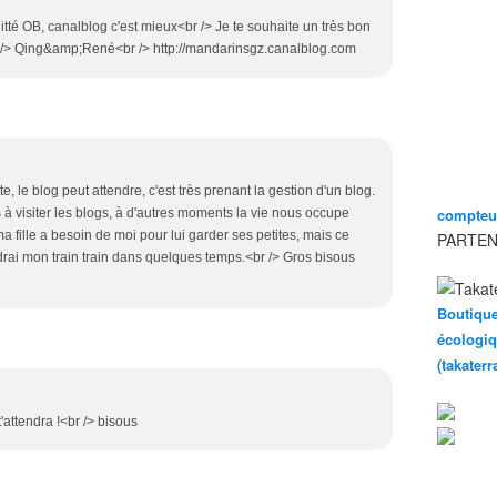
uitté OB, canalblog c'est mieux<br /> Je te souhaite un très bon
r /> Qing&amp;René<br /> http://mandarinsgz.canalblog.com
 le blog peut attendre, c'est très prenant la gestion d'un blog.
compteur
us à visiter les blogs, à d'autres moments la vie nous occupe
ma fille a besoin de moi pour lui garder ses petites, mais ce
PARTEN
ndrai mon train train dans quelques temps.<br /> Gros bisous
Boutique
écologiq
(takater
t'attendra !<br /> bisous