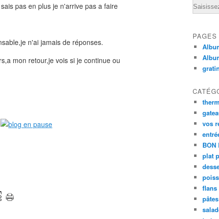
Email
ais pas en plus je n'arrive pas a faire
PAGES
sable,je n'ai jamais de réponses.
Album
Albu
,a mon retour,je vois si je continue ou
grati
CATÉG
ther
gate
vos r
entré
BON 
plat 
desse
poiss
flans
pâtes 
salad