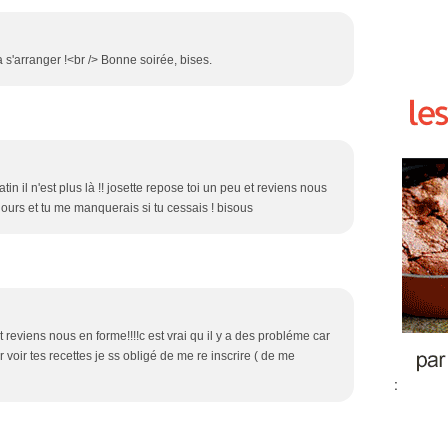
 s'arranger !<br /> Bonne soirée, bises.
tin il n'est plus là !! josette repose toi un peu et reviens nous
s jours et tu me manquerais si tu cessais ! bisous
et reviens nous en forme!!!!c est vrai qu il y a des probléme car
 voir tes recettes je ss obligé de me re inscrire ( de me
: