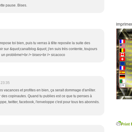
ette pause. Bises.
imprimer
epose toi bien, puis tu verras à tête reposée la suite des
 sur &quot;canalblog &quot; j'en suis très contente, toujours
ai un problème!<br /> bises<br /> sicacoco
 23:35
es vacances et profites en bien, ça serait dommage d'arrêter.
ar des copinautes. Quand tu publies est ce que tu penses à
oppe, twitter, facebook, l'enveloppe c'est pour tous tes abonnés.
Print 