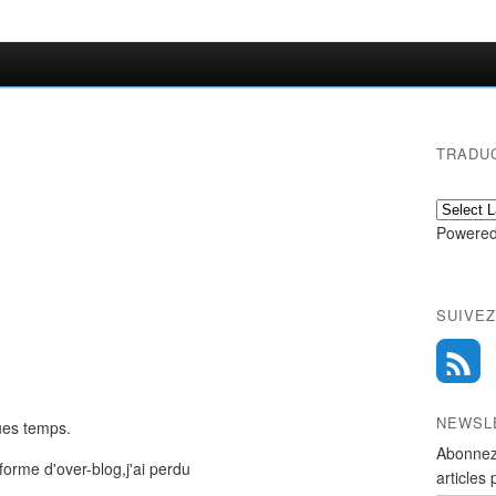
TRADU
Powered
SUIVEZ
NEWSL
ues temps.
Abonnez
forme d'over-blog,j'ai perdu
articles 