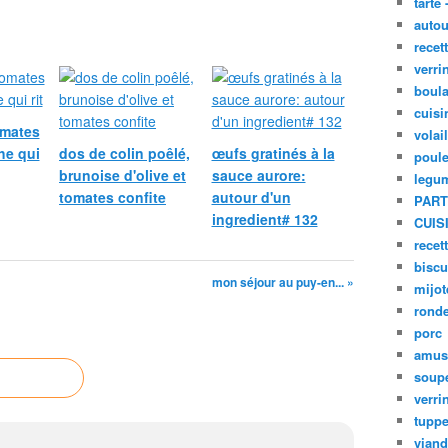
tarte 
autou
recet
verri
boula
cuisi
omates
volai
he qui
dos de colin poêlé,
œufs gratinés à la
poule
brunoise d'olive et
sauce aurore:
legu
tomates confite
autour d'un
PART
ingredient# 132
CUIS
recet
biscu
mon séjour au puy-en... »
mijot
ronde
porc
amus
soup
verri
tupp
viand