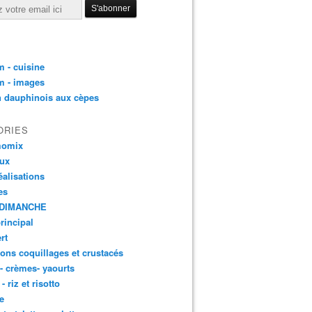
 - cuisine
m - images
n dauphinois aux cèpes
ORIES
momix
aux
éalisations
es
DIMANCHE
principal
rt
ons coquillages et crustacés
 - crèmes- yaourts
- riz et risotto
e