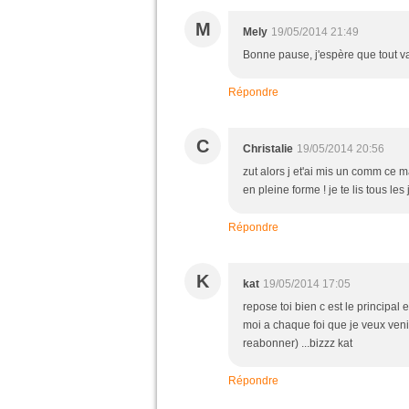
M
Mely
19/05/2014 21:49
Bonne pause, j'espère que tout va
Répondre
C
Christalie
19/05/2014 20:56
zut alors j et'ai mis un comm ce ma
en pleine forme ! je te lis tous le
Répondre
K
kat
19/05/2014 17:05
repose toi bien c est le principal 
moi a chaque foi que je veux venir
reabonner) ...bizzz kat
Répondre