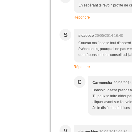
En espérant te revoir, profite de c
Répondre
S
sicacoco
20/05/2014 16:40
Coucou ma Josette tout d'aboerd r
événements, pourquoi ne pas venir
une réponse et des conseils si j'
Répondre
C
Carmencita
20/05/2014
Bonsoir Josette prends t
Tu peux te faire aider p
cliquer avant sur l'envel
Je te dis à bientôt bises
V
vivrenchine
20/05/2014 02:36