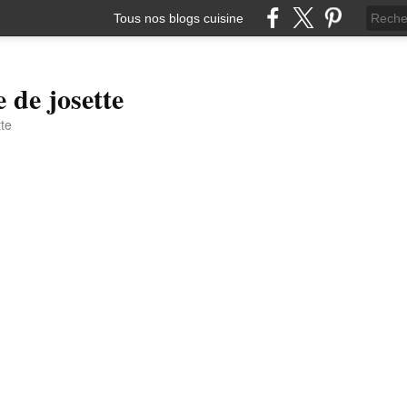
Tous nos blogs cuisine
e de josette
tte