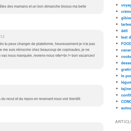
voya
 fêtes des mamans et un bon dimanche bisous ma belle
crèm
gibie
tarte
défi
test 
:13
FOOD
ès tu peux changer de plateforme, heureusement je n'ai pas
cana
 je me suis réinscrire chez beaucoup de copinautes, je ne
tu vas nous manquée, reviens-nous vite!<br /> bon vacances!
cook
desse
grati
le po
légum
tajin
confi
ds du recul et du repos en revenant nous voir bientôt.
CON
autou
ARTIC