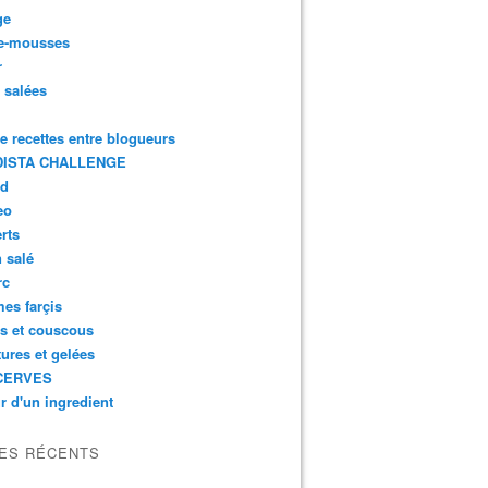
ge
e-mousses
r
s salées
de recettes entre blogueurs
ISTA CHALLENGE
rd
eo
rts
n salé
rc
es farçis
es et couscous
tures et gelées
CERVES
r d'un ingredient
LES RÉCENTS