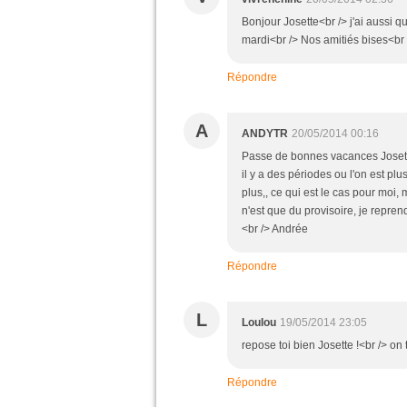
Bonjour Josette<br /> j'ai aussi q
mardi<br /> Nos amitiés bises<b
Répondre
A
ANDYTR
20/05/2014 00:16
Passe de bonnes vacances Josette,
il y a des périodes ou l'on est pl
plus,, ce qui est le cas pour moi, 
n'est que du provisoire, je repre
<br /> Andrée
Répondre
L
Loulou
19/05/2014 23:05
repose toi bien Josette !<br /> on 
Répondre