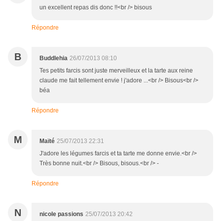
un excellent repas dis donc !!<br /> bisous
Répondre
B
Buddlehia
26/07/2013 08:10
Tes petits farcis sont juste merveilleux et la tarte aux reine
claude me fait tellement envie ! j'adore ...<br /> Bisous<br />
béa
Répondre
M
Maïté
25/07/2013 22:31
J'adore les légumes farcis et ta tarte me donne envie.<br />
Très bonne nuit.<br /> Bisous, bisous.<br /> -
Répondre
N
nicole passions
25/07/2013 20:42