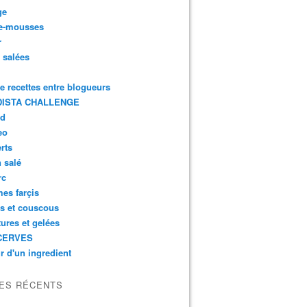
ge
e-mousses
r
s salées
de recettes entre blogueurs
ISTA CHALLENGE
rd
eo
rts
n salé
rc
es farçis
es et couscous
tures et gelées
CERVES
r d'un ingredient
LES RÉCENTS