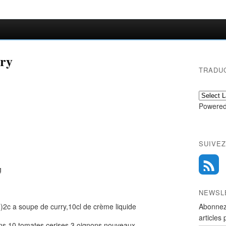
rry
TRADU
Powered
SUIVEZ
NEWSL
.)2c a soupe de curry,10cl de crème liquide
Abonnez
articles 
rons,10 tomates cerises,3 oignons nouveaux