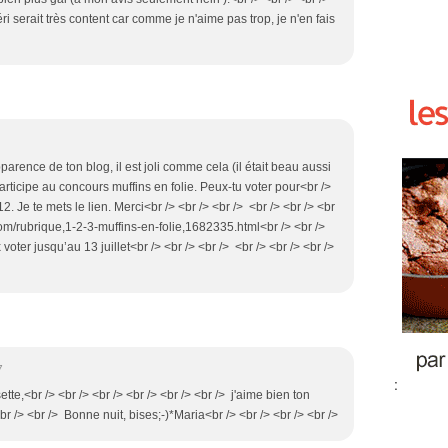
 serait très content car comme je n'aime pas trop, je n'en fais
pparence de ton blog, il est joli comme cela (il était beau aussi
participe au concours muffins en folie. Peux-tu voter pour<br />
12. Je te mets le lien. Merci<br /> <br /> <br /> <br /> <br /> <br
com/rubrique,1-2-3-muffins-en-folie,1682335.html<br /> <br />
 voter jusqu’au 13 juillet<br /> <br /> <br /> <br /> <br /> <br />
7
:
tte,<br /> <br /> <br /> <br /> <br /> <br /> j'aime bien ton
r /> <br /> Bonne nuit, bises;-)*Maria<br /> <br /> <br /> <br />