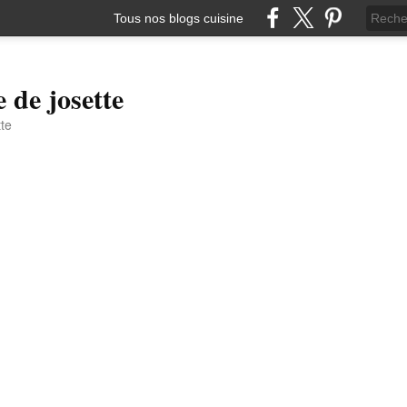
Tous nos blogs cuisine
e de josette
tte