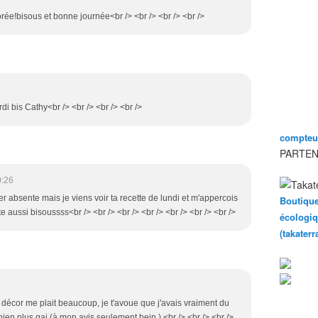
lorée!bisous et bonne journée<br /> <br /> <br /> <br />
di bis Cathy<br /> <br /> <br /> <br />
compteur
PARTEN
0:26
er absente mais je viens voir ta recette de lundi et m'appercois
Boutique
te aussi bisoussss<br /> <br /> <br /> <br /> <br /> <br /> <br />
écologiq
(takater
u décor me plait beaucoup, je t'avoue que j'avais vraiment du
st bien plus gai (à mon avis seulement hein ).<br /> <br /> <br />