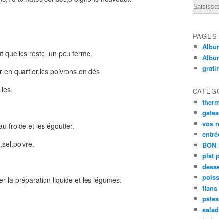
Email
PAGES
Album
aut quelles reste un peu ferme.
Albu
grati
er en quartier,les poivrons en dés
lles.
CATÉG
ther
gate
vos r
au froide et les égoutter.
entré
,sel,poivre.
BON 
plat 
desse
poiss
er la préparation liquide et les légumes.
flans
pâtes 
salad