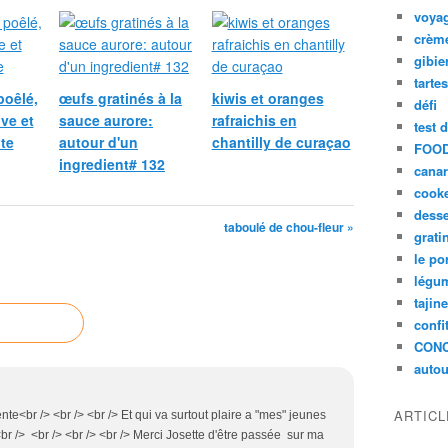
voya
crèm
gibie
tarte
poêlé,
œufs gratinés à la
kiwis et oranges
défi
ive et
sauce aurore:
rafraichis en
test 
te
autour d'un
chantilly de curaçao
FOOD
ingredient# 132
cana
cook
desse
taboulé de chou-fleur »
grati
le po
légum
tajin
confi
CON
autou
ARTIC
nte<br /> <br /> <br /> Et qui va surtout plaire a "mes" jeunes
 <br /> <br /> <br /> <br /> Merci Josette d'être passée sur ma