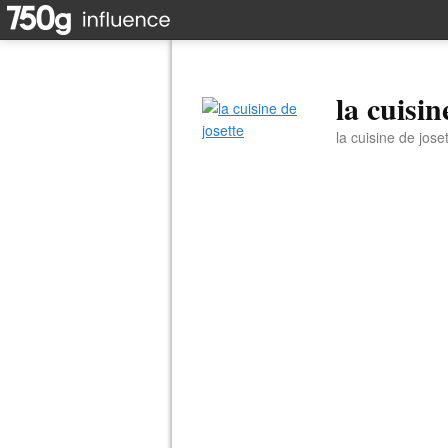
la cuisin
la cuisine de jose