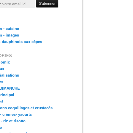
 - cuisine
m - images
n dauphinois aux cèpes
ORIES
momix
aux
éalisations
es
DIMANCHE
principal
rt
ons coquillages et crustacés
 - crèmes- yaourts
- riz et risotto
e