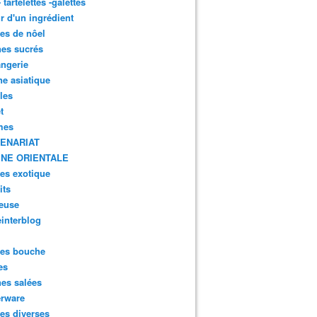
- tartelettes -galettes
r d'un ingrédient
tes de nôel
nes sucrés
ngerie
ne asiatique
lles
t
mes
ENARIAT
INE ORIENTALE
tes exotique
its
euse
interblog
es bouche
es
nes salées
erware
es diverses