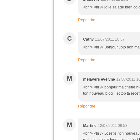
<br /> <br /> jolie salade bien co
Répondre
C
Cathy
12/07/2011 10:57
<br /> <br /> Bonjour Jojo bon mar
Répondre
M
melayers evelyne
12/07/2011 1
<br /> <br /> bonjour ma cherie hi
ton nouveau blog il et top ta recet
Répondre
M
Martine
12/07/2011 09:53
<br /> <br /> Josette, ton nouvea
mal à te lire sur fond noir, là c'e