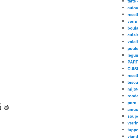
tarte 
autou
recet
verri
boula
cuisi
volai
poule
legu
PART
CUIS
recet
biscu
mijot
ronde
porc
amus
soup
verri
tupp
viand