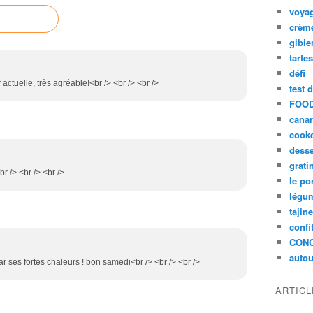
voya
crèm
gibie
tarte
défi
 actuelle, très agréable!<br /> <br /> <br />
test 
FOOD
cana
cook
desse
grati
br /> <br /> <br />
le po
légum
tajin
confi
CON
autou
ar ses fortes chaleurs ! bon samedi<br /> <br /> <br />
ARTIC