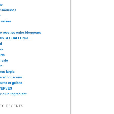
ge
e-mousses
r
s salées
de recettes entre blogueurs
ISTA CHALLENGE
rd
eo
rts
n salé
rc
es farçis
es et couscous
tures et gelées
CERVES
r d'un ingredient
LES RÉCENTS