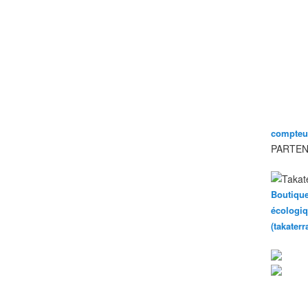
compteur
PARTEN
Boutique
écologiq
(takater