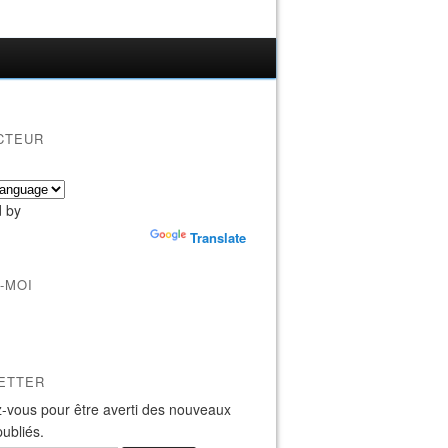
CTEUR
 by
Translate
-MOI
ETTER
-vous pour être averti des nouveaux
publiés.