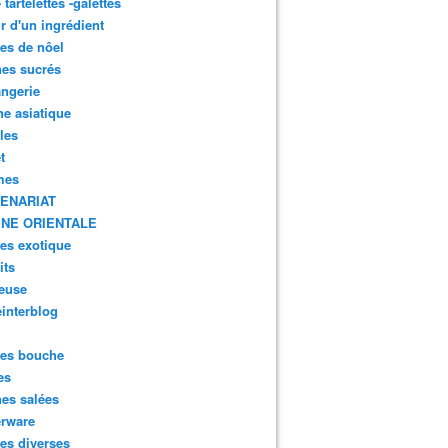
- tartelettes -galettes
r d'un ingrédient
tes de nôel
nes sucrés
ngerie
ne asiatique
lles
t
mes
ENARIAT
INE ORIENTALE
tes exotique
its
euse
interblog
es bouche
es
nes salées
erware
es diverses