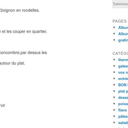
Email
/2oignon en rondelles.
PAGES
Album
e et les couper en quartier.
Albu
grati
s concombre,par dessus les
CATÉG
ther
utour du plat.
gate
vos r
entré
BON 
plat 
desse
poiss
vir
flans
pâtes 
salad