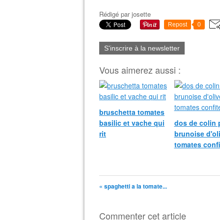
Rédigé par
josette
Repost
0
S'inscrire à la newsletter
Vous aimerez aussi :
bruschetta tomates
basilic et vache qui
dos de colin 
rit
brunoise d'ol
tomates confi
« spaghetti a la tomate...
Commenter cet article