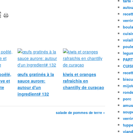
tarte 
autou
recet
verri
boula
cuisi
volai
poule
legu
PART
CUIS
recet
poêlé,
œufs gratinés à la
kiwis et oranges
biscu
ive et
sauce aurore:
rafraichis en
mijot
te
autour d'un
chantilly de curaçao
ronde
ingredient# 132
porc
amus
soup
salade de pommes de terre »
verri
tupp
viand