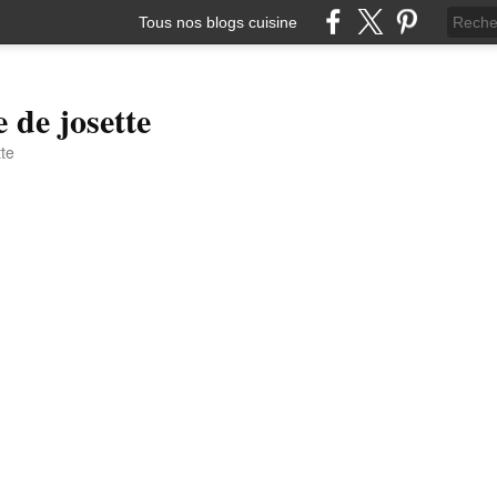
Tous nos blogs cuisine
e de josette
tte