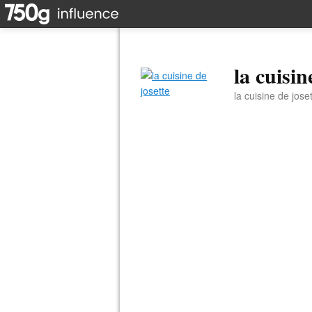
la cuisin
la cuisine de jose