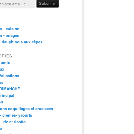
 - cuisine
m - images
n dauphinois aux cèpes
ORIES
momix
aux
éalisations
es
DIMANCHE
principal
rt
ons coquillages et crustacés
 - crèmes- yaourts
- riz et risotto
e