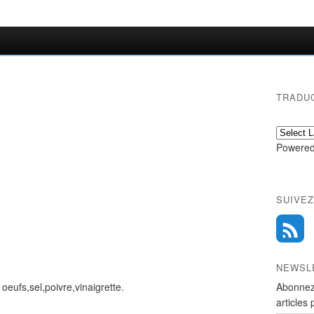
TRADU
Powered
SUIVEZ
NEWSL
eufs,sel,poivre,vinaigrette.
Abonnez
articles 