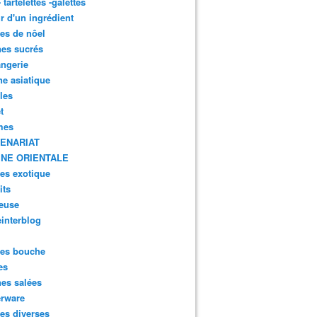
- tartelettes -galettes
r d'un ingrédient
tes de nôel
nes sucrés
ngerie
ne asiatique
lles
t
mes
ENARIAT
INE ORIENTALE
tes exotique
its
euse
interblog
es bouche
es
nes salées
erware
es diverses