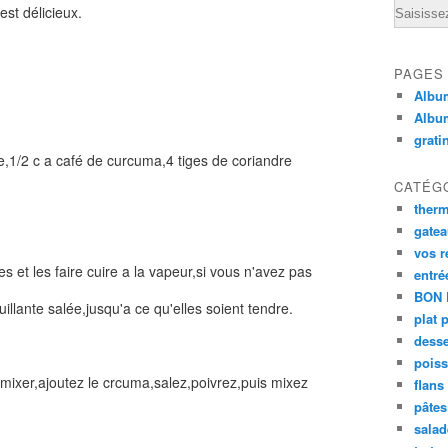
Email
st délicieux.
PAGES
Album
Albu
grati
e,1/2 c a café de curcuma,4 tiges de coriandre
CATÉG
ther
gate
vos r
s et les faire cuire a la vapeur,si vous n'avez pas
entré
BON 
uillante salée,jusqu'a ce qu'elles soient tendre.
plat 
desse
poiss
 mixer,ajoutez le crcuma,salez,poivrez,puis mixez
flans
pâtes 
salad