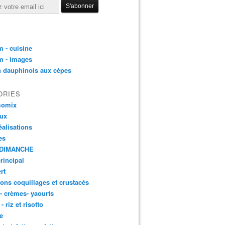
 - cuisine
m - images
n dauphinois aux cèpes
ORIES
momix
aux
éalisations
es
DIMANCHE
principal
rt
ons coquillages et crustacés
 - crèmes- yaourts
- riz et risotto
e