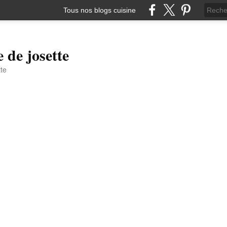
Tous nos blogs cuisine
e de josette
tte