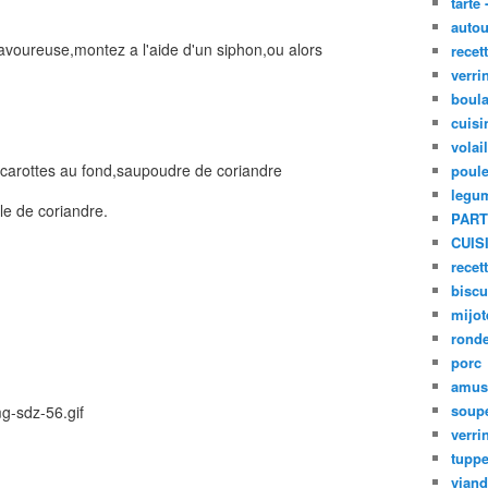
tarte 
autou
avoureuse,montez a l'aide d'un siphon,ou alors
recet
verri
boula
cuisi
volai
a carottes au fond,saupoudre de coriandre
poule
legu
le de coriandre.
PART
CUIS
recet
biscu
mijot
ronde
porc
amus
soup
verri
tupp
viand