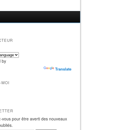
CTEUR
 by
Translate
-MOI
ETTER
-vous pour être averti des nouveaux
publiés.