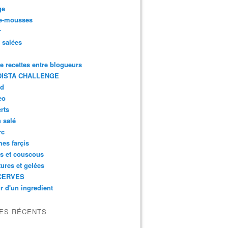
ge
e-mousses
r
s salées
de recettes entre blogueurs
ISTA CHALLENGE
rd
eo
rts
n salé
rc
es farçis
es et couscous
tures et gelées
CERVES
r d'un ingredient
LES RÉCENTS