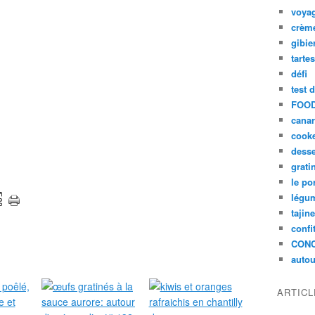
voya
crèm
gibie
tarte
défi
test 
FOOD
cana
cook
desse
grati
le po
légum
tajin
confi
CON
autou
ARTIC