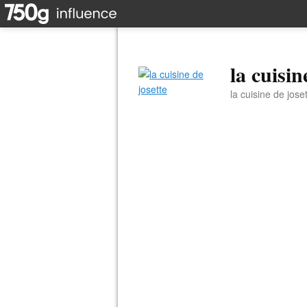
la cuisin
la cuisine de jose