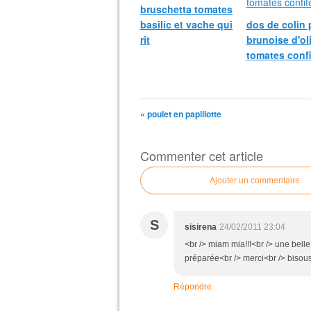
bruschetta tomates
basilic et vache qui
dos de colin 
rit
brunoise d'ol
tomates confi
« poulet en papillotte
Commenter cet article
Ajouter un commentaire
S
sisirena
24/02/2011 23:04
<br /> miam mia!!!<br /> une belle v
préparée<br /> merci<br /> bisous<
Répondre