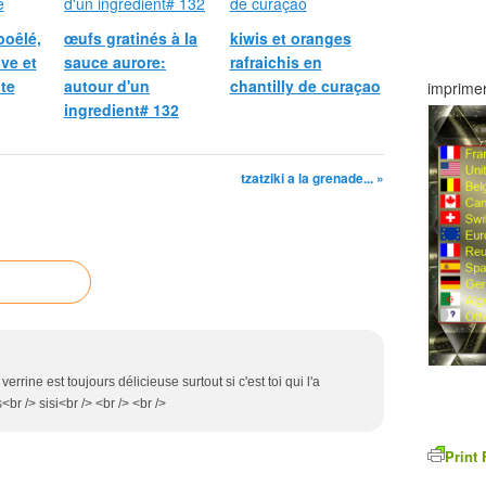
poêlé,
œufs gratinés à la
kiwis et oranges
ive et
sauce aurore:
rafraichis en
te
autour d'un
chantilly de curaçao
imprimer
ingredient# 132
tzatziki a la grenade... »
errine est toujours délicieuse surtout si c'est toi qui l'a
br /> sisi<br /> <br /> <br />
Print 