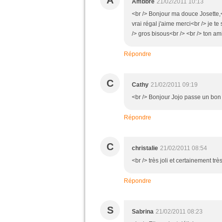
A
Ambbre
21/02/2011 10:13
<br /> Bonjour ma douce Josette,<b
vrai régal j'aime merci<br /> je 
/> gros bisous<br /> <br /> ton am
Répondre
C
Cathy
21/02/2011 09:19
<br /> Bonjour Jojo passe un bon 
Répondre
C
christalie
21/02/2011 08:54
<br /> très joli et certainement trè
Répondre
S
Sabrina
21/02/2011 08:23