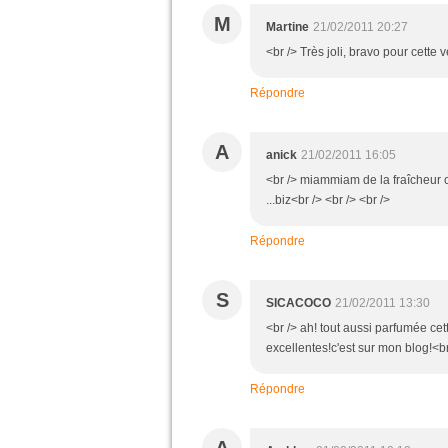
M
Martine
21/02/2011 20:27
<br /> Très joli, bravo pour cette v
Répondre
A
anick
21/02/2011 16:05
<br /> miammiam de la fraîcheur 
...biz<br /> <br /> <br />
Répondre
S
SICACOCO
21/02/2011 13:30
<br /> ah! tout aussi parfumée cette
excellentes!c'est sur mon blog!<br
Répondre