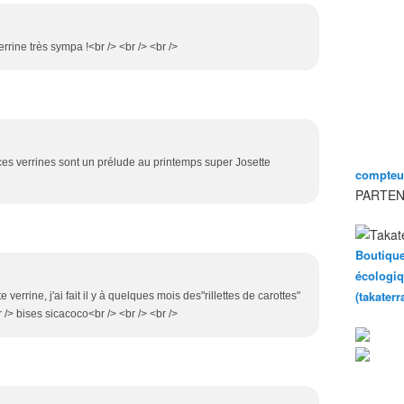
errine très sympa !<br /> <br /> <br />
ces verrines sont un prélude au printemps super Josette
compteur
PARTEN
Boutique
écologiq
(takater
 verrine, j'ai fait il y à quelques mois des"rillettes de carottes"
 /> bises sicacoco<br /> <br /> <br />