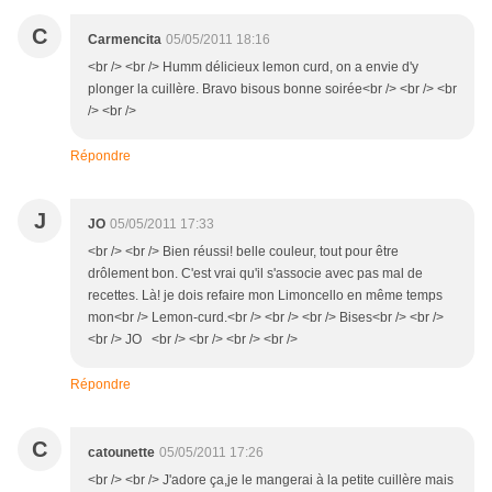
C
Carmencita
05/05/2011 18:16
<br /> <br /> Humm délicieux lemon curd, on a envie d'y
plonger la cuillère. Bravo bisous bonne soirée<br /> <br /> <br
/> <br />
Répondre
J
JO
05/05/2011 17:33
<br /> <br /> Bien réussi! belle couleur, tout pour être
drôlement bon. C'est vrai qu'il s'associe avec pas mal de
recettes. Là! je dois refaire mon Limoncello en même temps
mon<br /> Lemon-curd.<br /> <br /> <br /> Bises<br /> <br />
<br /> JO <br /> <br /> <br /> <br />
Répondre
C
catounette
05/05/2011 17:26
<br /> <br /> J'adore ça,je le mangerai à la petite cuillère mais