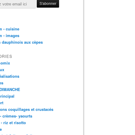
 - cuisine
m - images
n dauphinois aux cèpes
ORIES
momix
aux
éalisations
es
DIMANCHE
principal
rt
ons coquillages et crustacés
 - crèmes- yaourts
- riz et risotto
e