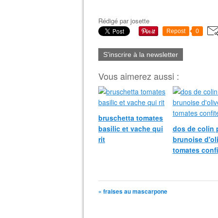
Rédigé par
josette
Repost
0
S'inscrire à la newsletter
Vous aimerez aussi :
bruschetta tomates
basilic et vache qui
dos de colin 
rit
brunoise d'ol
tomates confi
« fraises au mascarpone