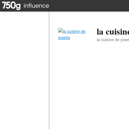
la cuisin
la cuisine de jose