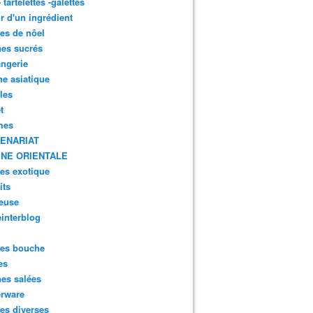
- tartelettes -galettes
r d'un ingrédient
tes de nôel
nes sucrés
ngerie
ne asiatique
lles
t
mes
ENARIAT
INE ORIENTALE
tes exotique
its
euse
interblog
es bouche
es
nes salées
erware
es diverses