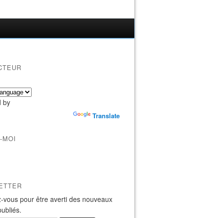
CTEUR
 by
Translate
-MOI
ETTER
-vous pour être averti des nouveaux
publiés.