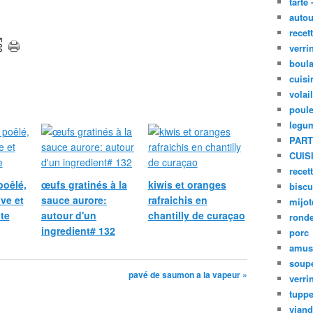
tarte 
autou
recet
verri
boula
cuisi
volai
poule
legu
PART
CUIS
recet
poêlé,
œufs gratinés à la
kiwis et oranges
biscu
ive et
sauce aurore:
rafraichis en
mijot
te
autour d'un
chantilly de curaçao
ronde
ingredient# 132
porc
amus
soup
pavé de saumon a la vapeur »
verri
tupp
viand