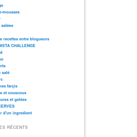
ge
e-mousses
r
s salées
de recettes entre blogueurs
ISTA CHALLENGE
rd
eo
rts
n salé
rc
es farçis
es et couscous
tures et gelées
CERVES
r d'un ingredient
LES RÉCENTS