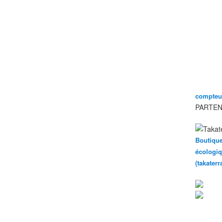
compteur
PARTEN
Boutique
écologiq
(takater