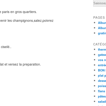
Email
paris en gros quartiers.
PAGES
evenir les champignons,salez,poivrez
Album
Albu
grati
CATÉG
 ciselé..
ther
gate
vos r
at et versez la preparation.
entré
BON 
plat 
desse
poiss
flans
pâtes 
salad