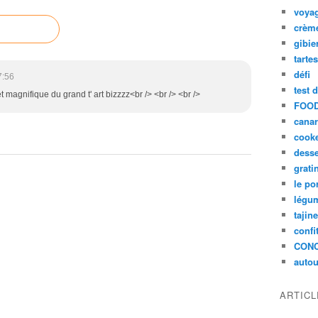
voya
crèm
gibie
tarte
défi
7:56
test 
 magnifique du grand t' art bizzzz<br /> <br /> <br />
FOOD
cana
cook
desse
grati
le po
légum
tajin
confi
CON
autou
ARTIC