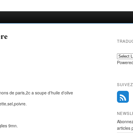
ère
TRADU
Powered
SUIVEZ
ns de paris,2c a soupe d'huile d'olive
tte,sel,poivre.
NEWSL
Abonnez
glies 9mn.
articles 