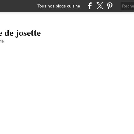
Tous nos blogs cuisine
e de josette
tte