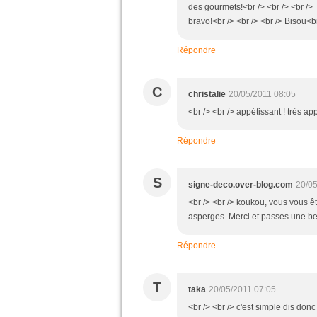
des gourmets!<br /> <br /> <br /> 
bravo!<br /> <br /> <br /> Bisou<br 
Répondre
C
christalie
20/05/2011 08:05
<br /> <br /> appétissant ! très app
Répondre
S
signe-deco.over-blog.com
20/05
<br /> <br /> koukou, vous vous ê
asperges. Merci et passes une bel
Répondre
T
taka
20/05/2011 07:05
<br /> <br /> c'est simple dis don