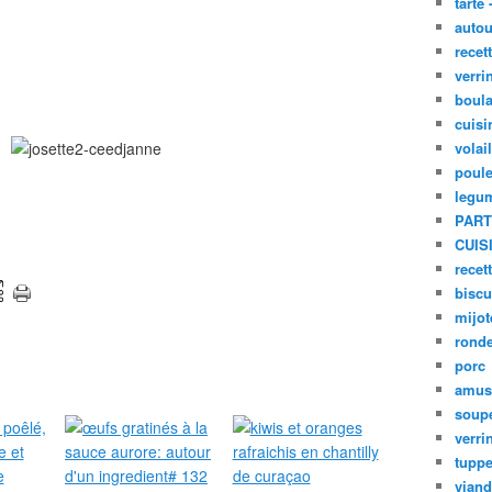
tarte 
autou
recet
verri
boula
cuisi
volai
poule
legu
PART
CUIS
recet
biscu
mijot
ronde
porc
amus
soup
verri
tupp
viand