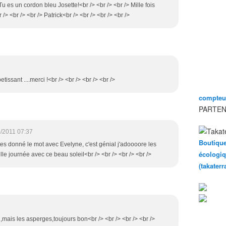
Tu es un cordon bleu Josette!<br /> <br /> <br /> Mille fois
/> <br /> <br /> Patrick<br /> <br /> <br /> <br />
etissant ....merci !<br /> <br /> <br /> <br />
compteur
PARTEN
/2011 07:37
Boutique
tes donné le mot avec Evelyne, c'est génial j'adoooore les
écologiq
le journée avec ce beau soleil<br /> <br /> <br /> <br />
(takater
c ,mais les asperges,toujours bon<br /> <br /> <br /> <br />