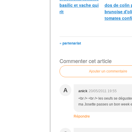
basilic et vache qui
dos de colin 
rit
brunoise d'ol
tomates confi
« partenariat
Commenter cet article
Ajouter un commentaire
A
anick
20/05/2011 19:55
<br /> <br /> les oeufs se dégus
ma Josette passes un bon week en
Répondre