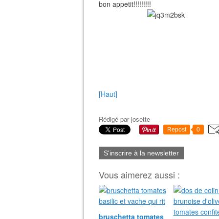
bon appetit!!!!!!!!!
[Haut]
Rédigé par
josette
Repost
0
S'inscrire à la newsletter
Vous aimerez aussi :
bruschetta tomates