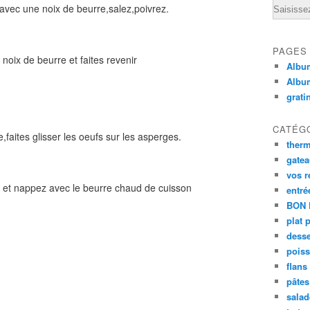
Email
 avec une noix de beurre,salez,poivrez.
PAGES
noix de beurre et faites revenir
Album
Albu
grati
CATÉG
faites glisser les oeufs sur les asperges.
ther
gate
vos r
et nappez avec le beurre chaud de cuisson
entré
BON 
plat 
desse
poiss
flans
pâtes 
salad