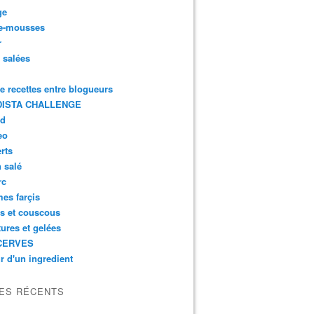
ge
e-mousses
r
s salées
de recettes entre blogueurs
ISTA CHALLENGE
rd
eo
rts
n salé
rc
es farçis
es et couscous
tures et gelées
CERVES
r d'un ingredient
LES RÉCENTS