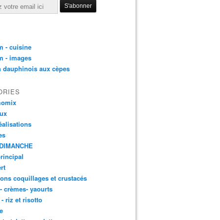
 - cuisine
m - images
n dauphinois aux cèpes
ORIES
momix
aux
éalisations
es
DIMANCHE
principal
rt
ons coquillages et crustacés
 - crèmes- yaourts
- riz et risotto
e