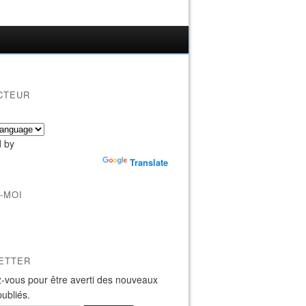
CTEUR
 by
Translate
-MOI
ETTER
-vous pour être averti des nouveaux
publiés.