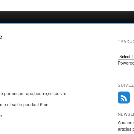
e
TRADU
Powered
SUIVEZ
e parmesan rapé,beurre,sel,poivre.
lante et salée pendant 5mn.
NEWSL
e.
Abonnez
articles 