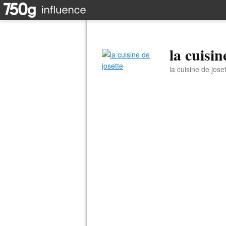
la cuisin
la cuisine de jose