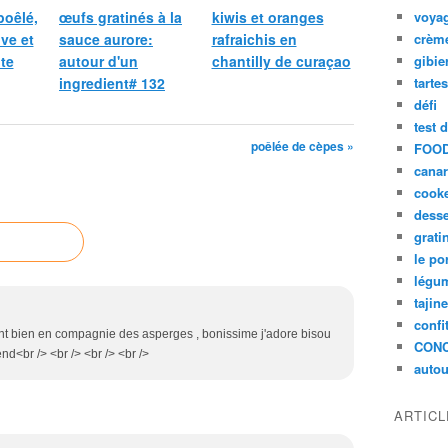
poêlé,
œufs gratinés à la
kiwis et oranges
voya
ive et
sauce aurore:
rafraichis en
crèm
te
autour d'un
chantilly de curaçao
gibie
ingredient# 132
tarte
défi
test 
poêlée de cèpes »
FOOD
cana
cook
desse
grati
le po
légum
tajin
confi
tent bien en compagnie des asperges , bonissime j'adore bisou
CON
d<br /> <br /> <br /> <br />
autou
ARTIC