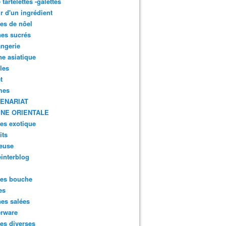
- tartelettes -galettes
r d'un ingrédient
tes de nôel
nes sucrés
ngerie
ne asiatique
lles
t
mes
ENARIAT
INE ORIENTALE
tes exotique
its
euse
interblog
es bouche
es
nes salées
erware
es diverses