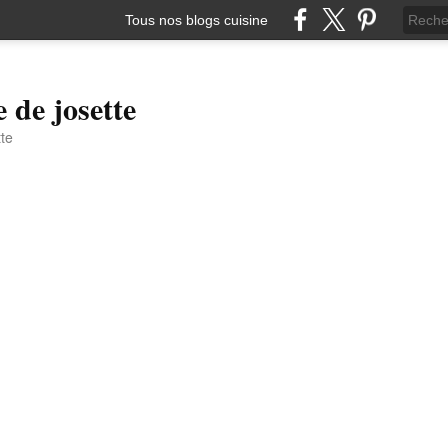
Tous nos blogs cuisine
e de josette
tte