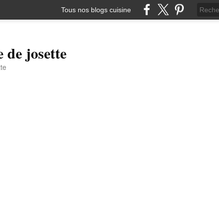
Tous nos blogs cuisine
e de josette
tte