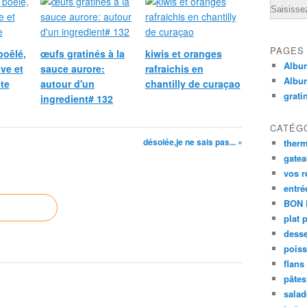
Email
PAGES
poêlé,
œufs gratinés à la
kiwis et oranges
Album
ive et
sauce aurore:
rafraichis en
Albu
te
autour d'un
chantilly de curaçao
grati
ingredient# 132
CATÉG
désolée,je ne sais pas... »
ther
gate
vos r
entré
BON 
plat 
desse
poiss
flans
pâtes 
salad