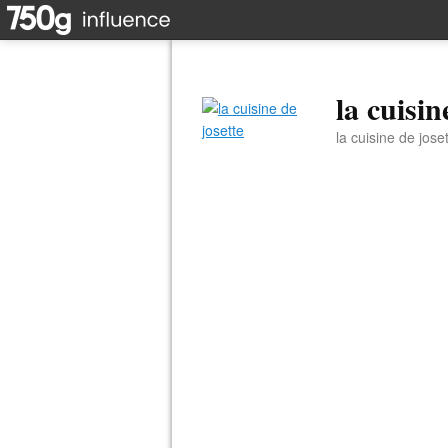
la cuisin
la cuisine de jose