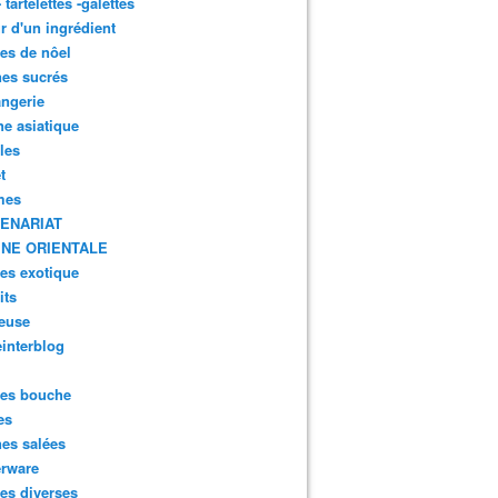
- tartelettes -galettes
r d'un ingrédient
tes de nôel
nes sucrés
ngerie
ne asiatique
lles
t
mes
ENARIAT
INE ORIENTALE
tes exotique
its
euse
interblog
es bouche
es
nes salées
erware
es diverses