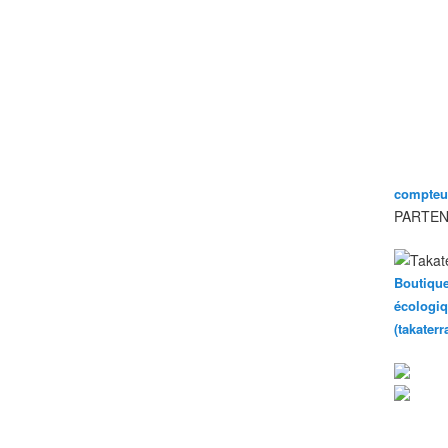
compteur
PARTEN
Boutique
écologiq
(takater