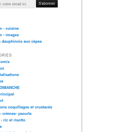
 - cuisine
m - images
n dauphinois aux cèpes
ORIES
momix
aux
éalisations
es
DIMANCHE
principal
rt
ons coquillages et crustacés
 - crèmes- yaourts
- riz et risotto
e