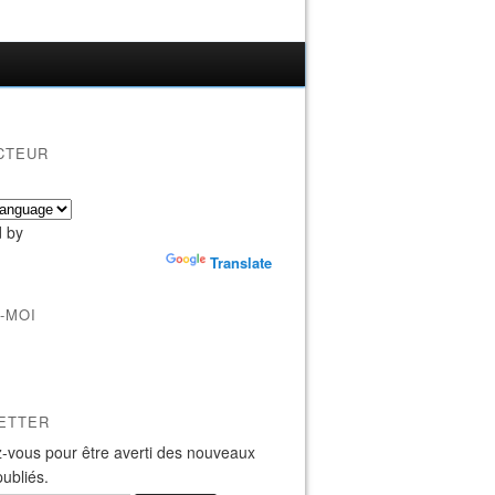
CTEUR
 by
Translate
-MOI
ETTER
-vous pour être averti des nouveaux
publiés.