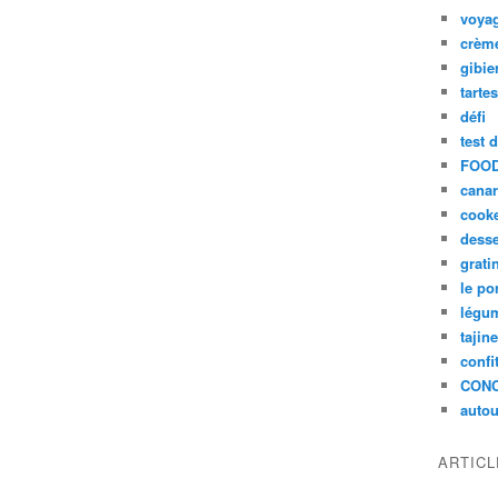
voya
crèm
gibie
tarte
défi
test 
FOOD
cana
cook
desse
grati
le po
légum
tajin
confi
CON
autou
ARTIC