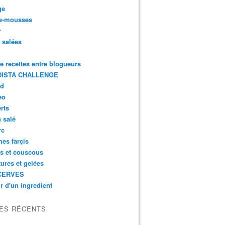
ge
e-mousses
r
s salées
de recettes entre blogueurs
ISTA CHALLENGE
rd
eo
rts
n salé
rc
es farçis
es et couscous
tures et gelées
CERVES
r d'un ingredient
LES RÉCENTS