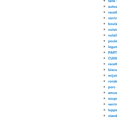
tarte 
autou
recet
verri
boula
cuisi
volai
poule
legu
PART
CUIS
recet
biscu
mijot
ronde
porc
amus
soup
verri
tupp
viand